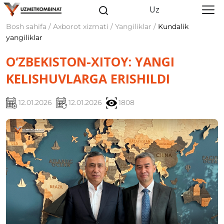
Uz
Bosh sahifa / Axborot xizmati / Yangiliklar /
Kundalik
yangiliklar
O‘ZBEKISTON-XITOY: YANGI
KELISHUVLARGA ERISHILDI
12.01.2026
12.01.2026
1808