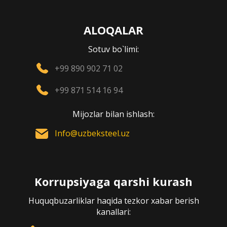
ALOQALAR
Sotuv bo`limi:
+99 890 902 71 02
+99 871 514 16 94
Mijozlar bilan ishlash:
Info@uzbeksteel.uz
Korrupsiyaga qarshi kurash
Huquqbuzarliklar haqida tezkor xabar berish
kanallari: