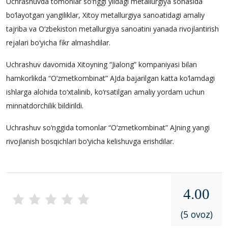
Uchrashuvda tomonlar so‘nggi yildagi metallurgiya sohasida
bo‘layotgan yangiliklar, Xitoy metallurgiya sanoatidagi amaliy
tajriba va O‘zbekiston metallurgiya sanoatini yanada rivojlantirish
rejalari bo‘yicha fikr almashdilar.
Uchrashuv davomida Xitoyning “Jialong” kompaniyasi bilan
hamkorlikda “O‘zmetkombinat” AJda bajarilgan katta ko‘lamdagi
ishlarga alohida to‘xtalinib, ko‘rsatilgan amaliy yordam uchun
minnatdorchilik bildirildi.
Uchrashuv so‘nggida tomonlar “O‘zmetkombinat” AJning yangi
rivojlanish bosqichlari bo‘yicha kelishuvga erishdilar.
4.00
(5 ovoz)