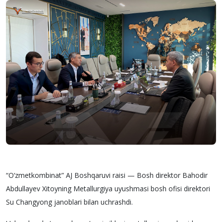
“O‘zmetkombinat” AJ Boshqaruvi raisi — Bosh direktor Bahodir
Abdullayev Xitoyning Metallurgiya uyushmasi bosh ofisi direktori
Su Changyong janoblari bilan uchrashdi.