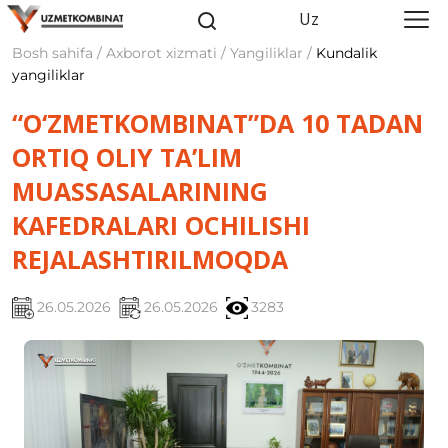
Uz
Bosh sahifa / Axborot xizmati / Yangiliklar /
Kundalik
yangiliklar
“O‘ZMETKOMBINAT”DA 10 TADAN
ORTIQ OLIY TA’LIM
MUASSASALARINING
KAFEDRALARI OCHILISHI
REJALASHTIRILMOQDA
26.05.2026
26.05.2026
3283