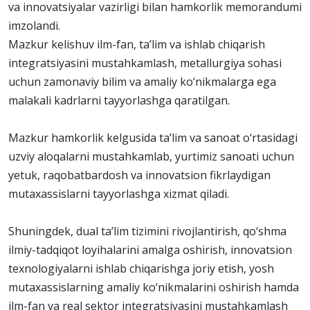
va innovatsiyalar vazirligi bilan hamkorlik memorandumi
imzolandi.
Mazkur kelishuv ilm-fan, ta’lim va ishlab chiqarish
integratsiyasini mustahkamlash, metallurgiya sohasi
uchun zamonaviy bilim va amaliy ko‘nikmalarga ega
malakali kadrlarni tayyorlashga qaratilgan.
Mazkur hamkorlik kelgusida ta’lim va sanoat o‘rtasidagi
uzviy aloqalarni mustahkamlab, yurtimiz sanoati uchun
yetuk, raqobatbardosh va innovatsion fikrlaydigan
mutaxassislarni tayyorlashga xizmat qiladi.
Shuningdek, dual ta’lim tizimini rivojlantirish, qo‘shma
ilmiy-tadqiqot loyihalarini amalga oshirish, innovatsion
texnologiyalarni ishlab chiqarishga joriy etish, yosh
mutaxassislarning amaliy ko‘nikmalarini oshirish hamda
ilm-fan va real sektor integratsiyasini mustahkamlash