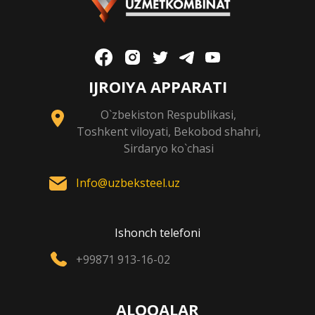
IJROIYA APPARATI
O`zbekiston Respublikasi,
Toshkent viloyati, Bekobod shahri,
Sirdaryo ko`chasi
Info@uzbeksteel.uz
Ishonch telefoni
+99871 913-16-02
ALOQALAR