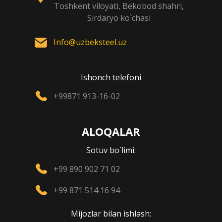
Toshkent viloyati, Bekobod shahri,
Sirdaryo ko`chasi
Info@uzbeksteel.uz
Ishonch telefoni
+99871 913-16-02
ALOQALAR
Sotuv bo`limi:
+99 890 902 71 02
+99 871 514 16 94
Mijozlar bilan ishlash: