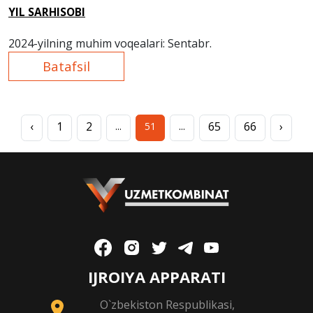
YIL SARHISOBI
2024-yilning muhim voqealari: Sentabr.
Batafsil
‹
1
2
65
66
›
...
51
...
IJROIYA APPARATI
O`zbekiston Respublikasi,