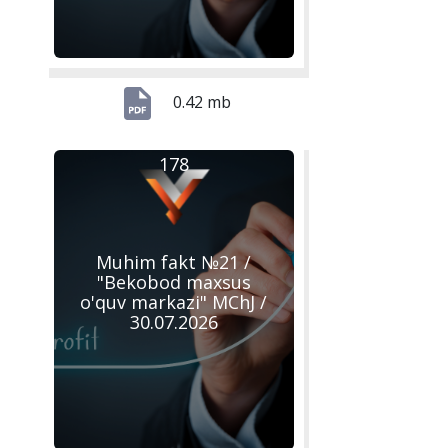
0.42 mb
178
Muhim fakt №21 /
"Bekobod maxsus
o'quv markazi" MChJ /
30.07.2026