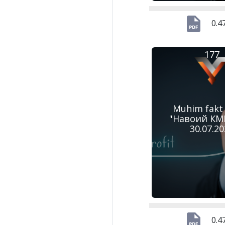
0.4
177
Muhim fakt
"Навоий КМК
30.07.2
0.4