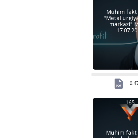
Muhim fakt
"Metallurgiya
markazi" M
17.07.2
0.4
165
Muhim fakt