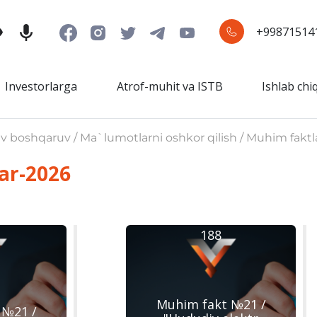
+99871514
Investorlarga
Atrof-muhit va ISTB
Ishlab chi
iv boshqaruv / Ma`lumotlarni oshkor qilish / Muhim faktl
ar-2026
188
Muhim fakt №21 /
 №21 /