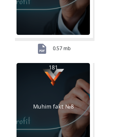
0.57 mb
181
Muhim fakt №8