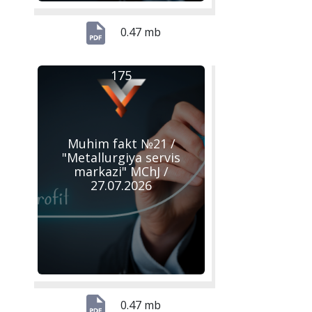
0.47 mb
175
Muhim fakt №21 /
"Metallurgiya servis
markazi" MChJ /
27.07.2026
0.47 mb