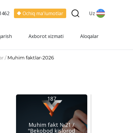
1462
Ochiq ma'lumotlar
Uz
qarish
Axborot xizmati
Aloqalar
ar /
Muhim faktlar-2026
187
Muhim fakt №21 /
"Bekobod kislorod