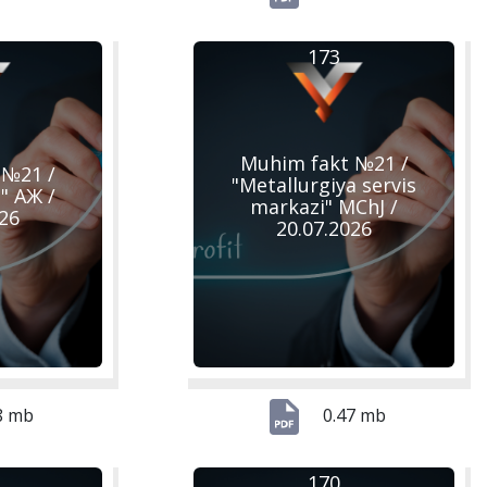
173
Muhim fakt №21 /
 №21 /
"Metallurgiya servis
" АЖ /
markazi" MChJ /
026
20.07.2026
8 mb
0.47 mb
170