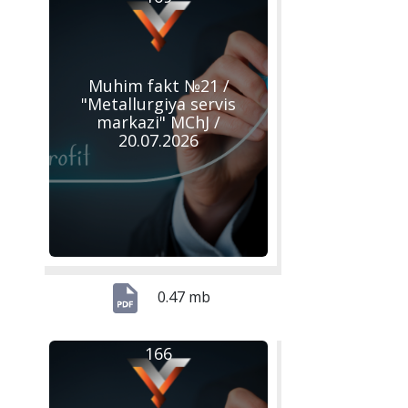
Muhim fakt №21 /
"Metallurgiya servis
markazi" MChJ /
20.07.2026
0.47 mb
166