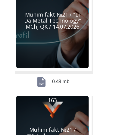
Muhim fakt №21 / "Li
Da Metal Technology"
MChJ QK / 14.07.2026
0.48 mb
163
Muhim fakt №21 /