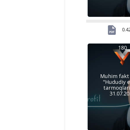
0.4
180
Muhim fakt
"Hududiy e
tarmoqlari”
31.07.2