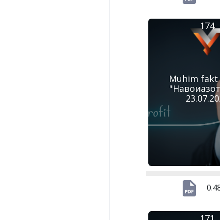
174
Muhim fakt
"Навоиазот
23.07.2
0.4
171