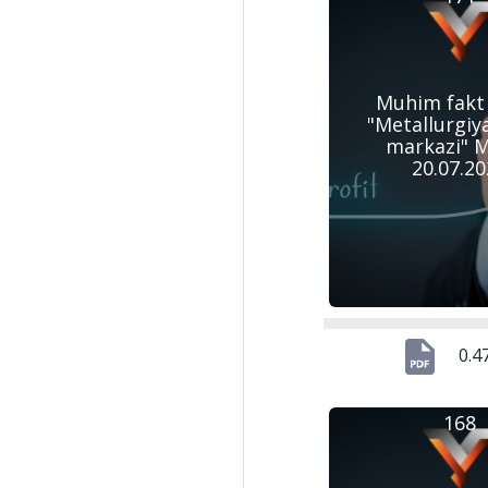
Muhim fakt
"Metallurgiya
markazi" M
20.07.2
0.4
168