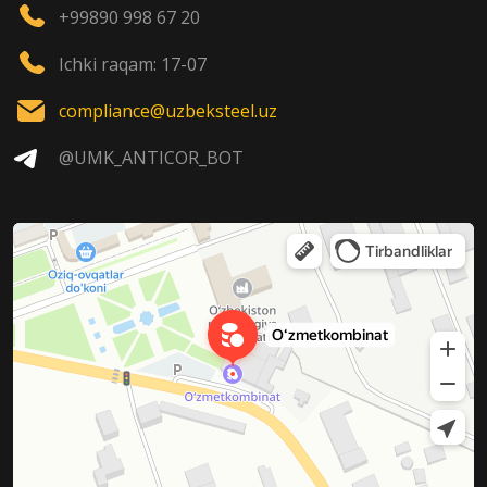
+99890 998 67 20
Ichki raqam: 17-07
compliance@uzbeksteel.uz
@UMK_ANTICOR_BOT