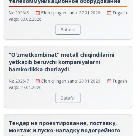
телекоммуникационное оборудование
№:
2026/8
Eʼlon qilingan sana:
27.01.2026
Tugash
vaqti:
03.02.2026
Batafsil
“O'zmetkombinat” metall chiqindilarini
yetkazib beruvchi kompaniyalarni
hamkorlikka chorlaydi
№:
2026/7
Eʼlon qilingan sana:
20.01.2026
Tugash
vaqti:
27.01.2026
Batafsil
Тендер на проектирование, поставку,
монтаж и пуско-наладку водогрейного