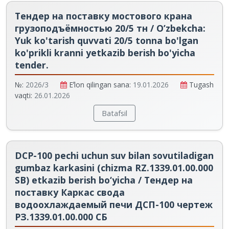
Тендер на поставку мостового крана
грузоподъёмностью 20/5 тн / O’zbekcha:
Yuk ko'tarish quvvati 20/5 tonna bo'lgan
ko'prikli kranni yetkazib berish bo'yicha
tender.
№:
2026/3
Eʼlon qilingan sana:
19.01.2026
Tugash
vaqti:
26.01.2026
Batafsil
DСP-100 pechi uchun suv bilan sovutiladigan
gumbaz karkasini (chizma RZ.1339.01.00.000
SB) etkazib berish bo‘yicha / Тендер на
поставку Каркас свода
водоохлаждаемый печи ДСП-100 чертеж
РЗ.1339.01.00.000 СБ