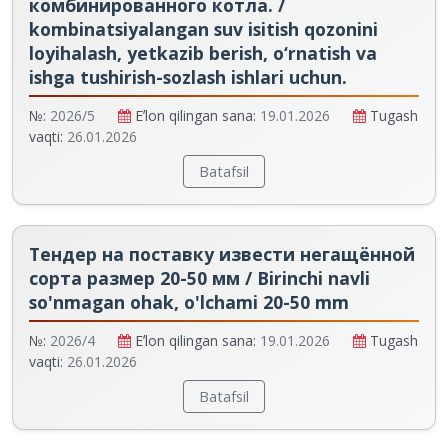
комбинированного котла. /
kombinatsiyalangan suv isitish qozonini
loyihalash, yetkazib berish, o‘rnatish va
ishga tushirish-sozlash ishlari uchun.
№:
2026/5
Eʼlon qilingan sana:
19.01.2026
Tugash
vaqti:
26.01.2026
Batafsil
Тендер на поставку извести негащённой
сорта размер 20-50 мм / Birinchi navli
so'nmagan ohak, o'lchami 20-50 mm
№:
2026/4
Eʼlon qilingan sana:
19.01.2026
Tugash
vaqti:
26.01.2026
Batafsil