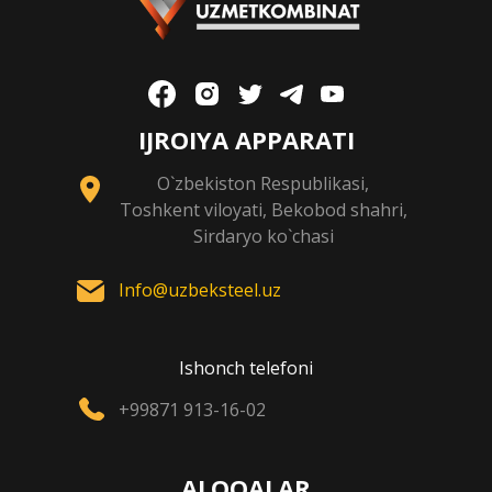
IJROIYA APPARATI
O`zbekiston Respublikasi,
Toshkent viloyati, Bekobod shahri,
Sirdaryo ko`chasi
Info@uzbeksteel.uz
Ishonch telefoni
+99871 913-16-02
ALOQALAR