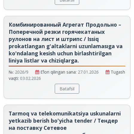
Комбинированный Агрегат Продольно –
Поперечной резки горячекатаных
рулонов на лист и штрипс / Issiq
prokatlangan g'altaklarni uzunlamasıga va
ko'ndalang kesish uchun birlashtirilgan
liniya listlar va chiziqlarga.
№:
2026/9
Eʼlon qilingan sana:
27.01.2026
Tugash
vaqti:
03.02.2026
Batafsil
Tarmoq va telekоmunikatsiya uskunalarni
yetkazib berish bo'yicha tender / Тендер
на поставку Cетевое