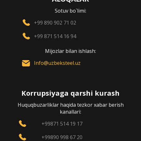
Sotuv bo`limi:
+99 890 902 71 02
+99 871 514 16 94
Mijozlar bilan ishlash:
Info@uzbeksteel.uz
Korrupsiyaga qarshi kurash
Huquqbuzarliklar haqida tezkor xabar berish
kanallari:
+99871 514 19 17
+99890 998 67 20