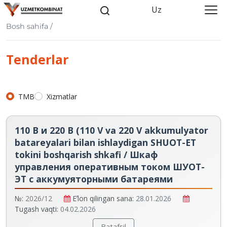
Uz
Bosh sahifa /
Tenderlar
TMB
Xizmatlar
110 В и 220 В (110 V va 220 V akkumulyator
batareyalari bilan ishlaydigan SHUOT-ET
tokini boshqarish shkafi / Шкаф
управления оперативным током ШУОТ-
ЭТ с аккумуяторными батареями
№:
2026/12
Eʼlon qilingan sana:
28.01.2026
Tugash vaqti:
04.02.2026
Batafsil