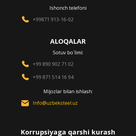
Ishonch telefoni
+99871 913-16-02
ALOQALAR
Sotuv bo`limi:
+99 890 902 71 02
+99 871 514 16 94
Mijozlar bilan ishlash:
Info@uzbeksteel.uz
Korrupsiyaga qarshi kurash