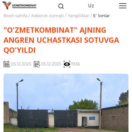
Uz
Bosh sahifa / Axborot xizmati / Yangiliklar /
E`lonlar
"O'ZMETKOMBINAT" AJNING
ANGREN UCHASTKASI SOTUVGA
QO'YILDI
05.12.2025
05.12.2025
1936