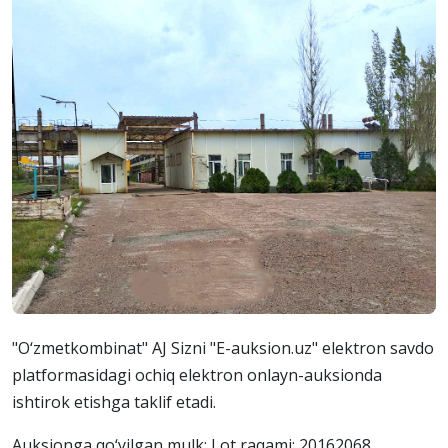
"O‘zmetkombinat" AJ Sizni "E-auksion.uz" elektron savdo
platformasidagi ochiq elektron onlayn-auksionda
ishtirok etishga taklif etadi.
Auksionga qo‘yilgan mulk: Lot raqami: 20162068