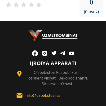
0
(0 ovoz)
IJROIYA APPARATI
O`zbekiston Respublikasi,
Toshkent viloyati, Bekobod shahri,
Sirdaryo ko`chasi
Info@uzbeksteel.uz