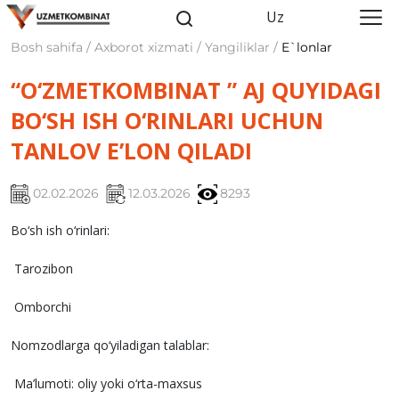
Uz
Bosh sahifa / Axborot xizmati / Yangiliklar /
E`lonlar
“O‘ZMETKOMBINAT ” AJ QUYIDAGI
BO‘SH ISH O‘RINLARI UCHUN
TANLOV E’LON QILADI
02.02.2026
12.03.2026
8293
Bo‘sh ish o‘rinlari:
Tarozibon
Omborchi
Nomzodlarga qo‘yiladigan talablar:
Ma’lumoti: oliy yoki o‘rta-maxsus