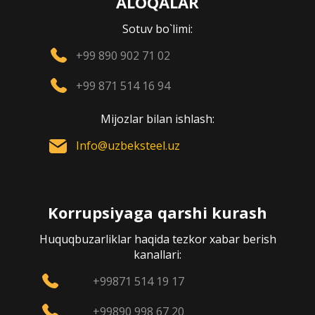
ALOQALAR
Sotuv bo`limi:
+99 890 902 71 02
+99 871 514 16 94
Mijozlar bilan ishlash:
Info@uzbeksteel.uz
Korrupsiyaga qarshi kurash
Huquqbuzarliklar haqida tezkor xabar berish
kanallari:
+99871 514 19 17
+99890 998 67 20