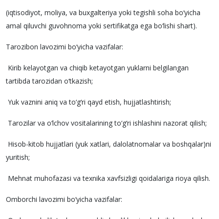
(iqtisodiyot, moliya, va buxgalteriya yoki tegishli soha bo‘yicha
amal qiluvchi guvohnoma yoki sertifikatga ega bo‘lishi shart).
Tarozibon lavozimi bo‘yicha vazifalar:
Kirib kelayotgan va chiqib ketayotgan yuklarni belgilangan
tartibda tarozidan o‘tkazish;
Yuk vaznini aniq va to‘g‘ri qayd etish, hujjatlashtirish;
Tarozilar va o‘lchov vositalarining to‘g‘ri ishlashini nazorat qilish;
Hisob-kitob hujjatlari (yuk xatlari, dalolatnomalar va boshqalar)ni
yuritish;
Mehnat muhofazasi va texnika xavfsizligi qoidalariga rioya qilish.
Omborchi lavozimi bo‘yicha vazifalar: