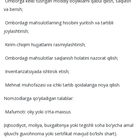
Omborga kelib tushgan moddiy boyliklarni qabul qilish, saqlash
va berish;
Ombordagi mahsulotlarning hisobini yuritish va tartibli
joylashtirish;
Kirim-chiqim hujjatlarini rasmiylashtirish;
Ombordagi mahsulotlar saqlanish holatini nazorat qilish;
Inventarizatsiyada ishtirok etish;
Mehnat muhofazasi va ichki tartib qoidalariga rioya qilish.
Nomzodlarga qo‘yiladigan talablar:
Ma’lumoti: oliy yoki o‘rta-maxsus
(iqtisodiyot, moliya, buxgalteriya yoki tegishli soha bo‘yicha amal
qiluvchi guvohnoma yoki sertifikat mavjud bo‘lishi shart).