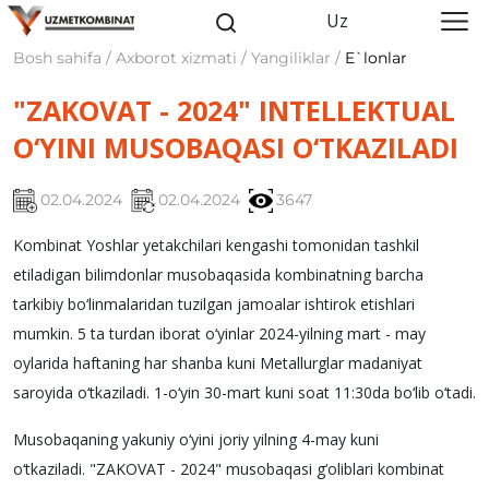
Uz
Bosh sahifa / Axborot xizmati / Yangiliklar /
E`lonlar
"ZAKOVAT - 2024" INTELLEKTUAL
O‘YINI MUSOBAQASI O‘TKAZILADI
02.04.2024
02.04.2024
3647
Kombinat Yoshlar yetakchilari kengashi tomonidan tashkil
etiladigan bilimdonlar musobaqasida kombinatning barcha
tarkibiy bo‘linmalaridan tuzilgan jamoalar ishtirok etishlari
mumkin.
5 ta turdan iborat o‘yinlar 2024-yilning mart - may
oylarida haftaning har shanba kuni Metallurglar madaniyat
saroyida o‘tkaziladi. 1-o‘yin 30-mart kuni soat 11:30da bo‘lib o‘tadi.
Musobaqaning yakuniy o‘yini joriy yilning 4-may kuni
o‘tkaziladi.
"ZAKOVAT - 2024" musobaqasi g‘oliblari kombinat