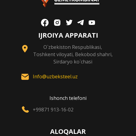
IJROIYA APPARATI
O`zbekiston Respublikasi,
Toshkent viloyati, Bekobod shahri,
Sirdaryo ko`chasi
Info@uzbeksteel.uz
Ishonch telefoni
+99871 913-16-02
ALOQALAR