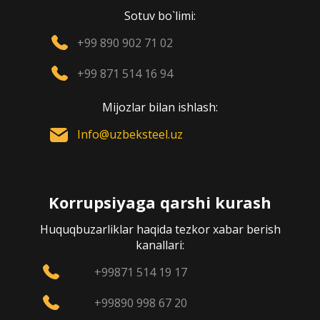
Sotuv bo`limi:
+99 890 902 71 02
+99 871 514 16 94
Mijozlar bilan ishlash:
Info@uzbeksteel.uz
Korrupsiyaga qarshi kurash
Huquqbuzarliklar haqida tezkor xabar berish
kanallari:
+99871 514 19 17
+99890 998 67 20