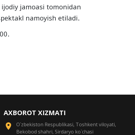
ijodiy jamoasi tomonidan
spektakl namoyish etiladi.
00.
AXBOROT XIZMATI
O`zbekiston Respublikasi, Toshkent viloyati,
Bekobod shahri, Sirdaryo ko`chasi