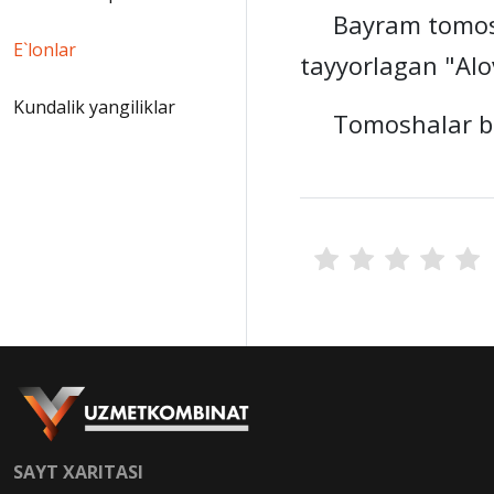
Bayram tomoshas
E`lonlar
tayyorlagan "Alo
Kundalik yangiliklar
Tomoshalar bosh
SAYT XARITASI