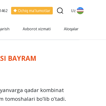
1462
Ochiq ma'lumotlar
Uz
qarish
Axborot xizmati
Aloqalar
ASI BAYRAM
-yanvarga qadar kombinat
m tomoshalari bo‘lib o‘tadi.