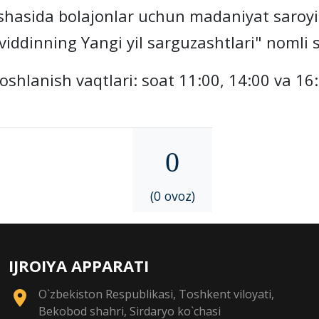
ida bolajonlar uchun madaniyat saroyi 
viddinning Yangi yil sarguzashtlari" nomli 
lanish vaqtlari: soat 11:00, 14:00 va 16:
0
(0 ovoz)
IJROIYA APPARATI
O`zbekiston Respublikasi, Toshkent viloyati,
Bekobod shahri, Sirdaryo ko`chasi