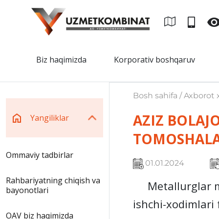
Biz haqimizda
Korporativ boshqaruv
Bosh sahifa / Axborot x
AZIZ BOLAJ
Yangiliklar
TOMOSHALAR
Ommaviy tadbirlar
01.01.2024
Rahbariyatning chiqish va
Metallurglar ma
bayonotlari
ishchi-xodimlari 
OAV biz haqimizda