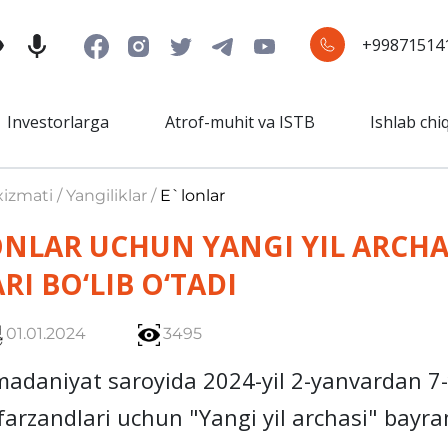
+99871514
Investorlarga
Atrof-muhit va ISTB
Ishlab chi
izmati / Yangiliklar /
E`lonlar
ONLAR UCHUN YANGI YIL ARCH
I BO‘LIB O‘TADI
01.01.2024
3495
daniyat saroyida 2024-yil 2-yanvardan 7
farzandlari uchun "Yangi yil archasi" bayra