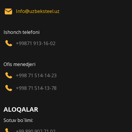
Info@uzbeksteel.uz
Ishonch telefoni
+99871 913-16-02
Ofis menedjeri
+998 71 514-14-23
+998 71 514-13-78
ALOQALAR
Sotuv bo`limi:
+99 890 902 71 02