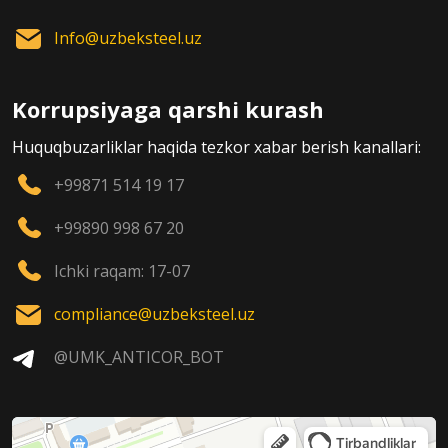
Info@uzbeksteel.uz
Korrupsiyaga qarshi kurash
Huquqbuzarliklar haqida tezkor xabar berish kanallari:
+99871 514 19 17
+99890 998 67 20
Ichki raqam: 17-07
compliance@uzbeksteel.uz
@UMK_ANTICOR_BOT