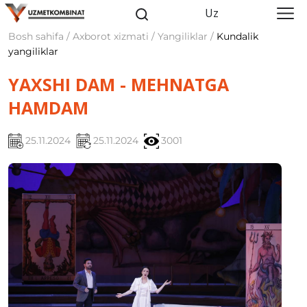
Uz
Bosh sahifa / Axborot xizmati / Yangiliklar /
Kundalik
yangiliklar
YAXSHI DAM - MEHNATGA
HAMDAM
25.11.2024
25.11.2024
3001