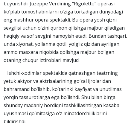
buyurishdi. Juzeppe Verdining "Rigoletto" operasi
ko‘plab tomoshabinlarni o‘ziga tortadigan dunyodagi
eng mashhur opera spektakli. Bu opera yosh qizni
sevgilisi uchun o‘zini qurbon qilishga majbur qiladigan
haqiqiy va sof sevgini namoyish etadi. Bundan tashqari,
unda xiyonat, yollanma qotil, yolg‘iz qizidan ayrilgan,
ammo masxara niqobida qolishga majbur bo‘lgan
otaning chuqur iztiroblari mavjud.
Ishchi-xodimlar spektaklda qatnashgan teatrning
yetuk aktyor va aktrisalarining go‘zal ijrolaridan
bahramand bo‘lishib, ko‘tarinki kayfiyat va unutilmas
yorqin tassurotlarga ega bo‘lishdi. Shu bilan birga
shunday madaniy hordiqni tashkillashtirgan kasaba
uyushmasi qo‘mitasiga o‘z minatdorchiliklarini
bildirishdi.