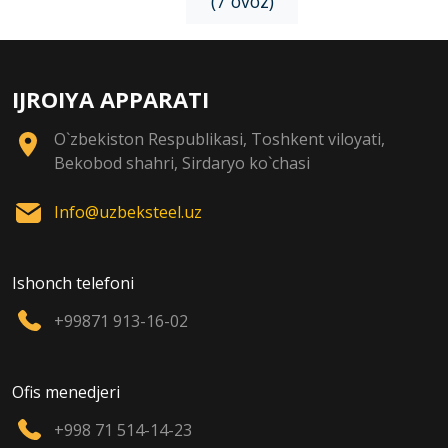
(7 ovoz)
IJROIYA APPARATI
O`zbekiston Respublikasi, Toshkent viloyati,
Bekobod shahri, Sirdaryo ko`chasi
Info@uzbeksteel.uz
Ishonch telefoni
+99871 913-16-02
Ofis menedjeri
+998 71 514-14-23