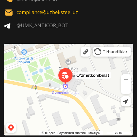
compliance@uzbeksteel.uz
@UMK_ANTICOR_BOT