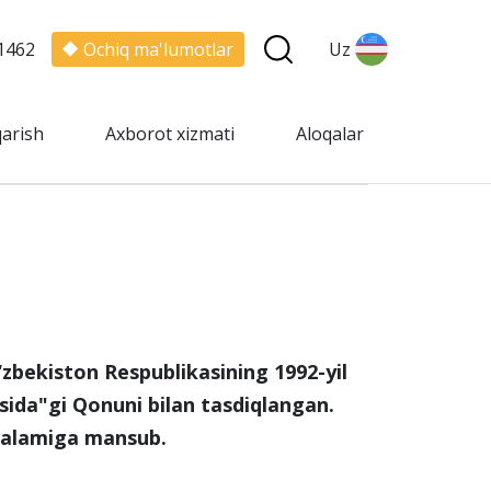
1462
Ochiq ma'lumotlar
Uz
qarish
Axborot xizmati
Aloqalar
zbekiston Respublikasining 1992-yil
sida"gi Qonuni bilan tasdiqlangan.
qalamiga mansub.