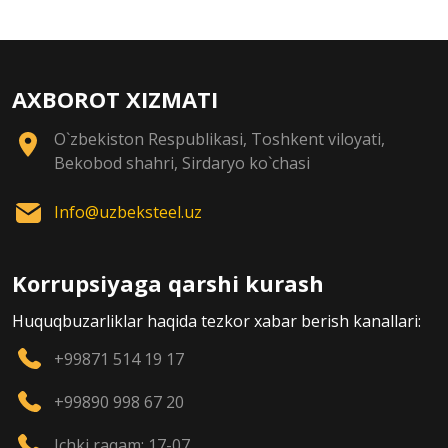
AXBOROT XIZMATI
O`zbekiston Respublikasi, Toshkent viloyati,
Bekobod shahri, Sirdaryo ko`chasi
Info@uzbeksteel.uz
Korrupsiyaga qarshi kurash
Huquqbuzarliklar haqida tezkor xabar berish kanallari:
+99871 514 19 17
+99890 998 67 20
Ichki raqam: 17-07