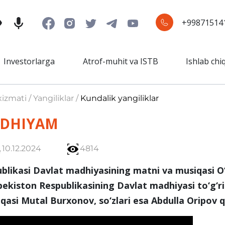
+99871514
Investorlarga
Atrof-muhit va ISTB
Ishlab chi
izmati / Yangiliklar /
Kundalik yangiliklar
DHIYAM
10.12.2024
4814
likasi Davlat madhiyasining matni va musiqasi O‘
ekiston Respublikasining Davlat madhiyasi to‘g‘ri
si Mutal Burxonov, so‘zlari esa Abdulla Oripov 