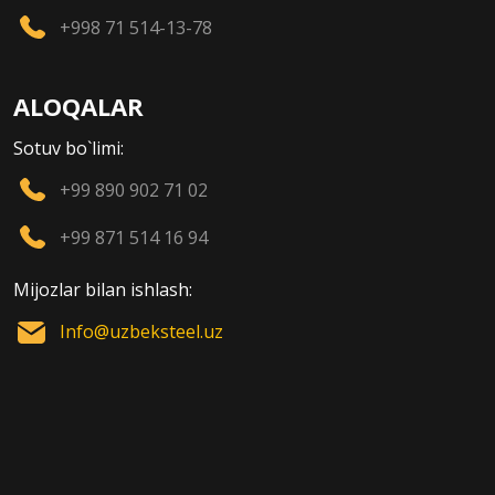
+998 71 514-13-78
ALOQALAR
Sotuv bo`limi:
+99 890 902 71 02
+99 871 514 16 94
Mijozlar bilan ishlash:
Info@uzbeksteel.uz