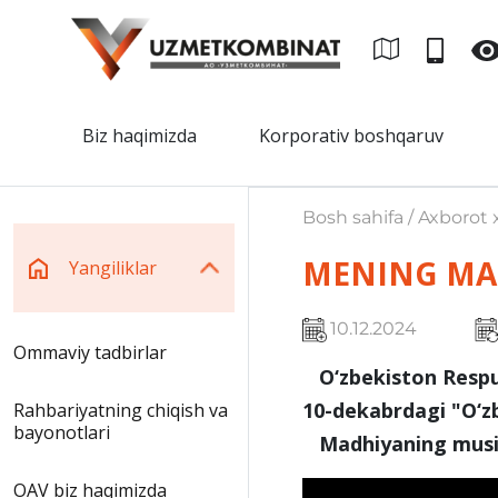
Biz haqimizda
Korporativ boshqaruv
Bosh sahifa / Axborot x
MENING MA
Yangiliklar
10.12.2024
Ommaviy tadbirlar
O‘zbekiston Respub
10-dekabrdagi "O‘zb
Rahbariyatning chiqish va
bayonotlari
Madhiyaning musiqa
OAV biz haqimizda