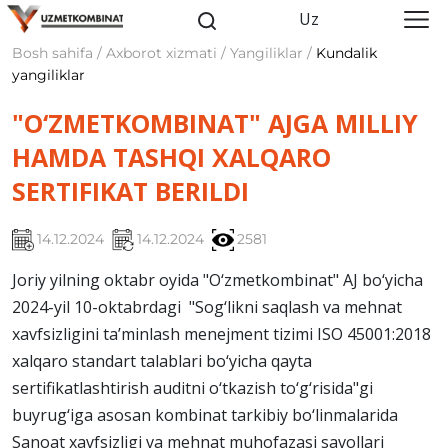
Uz
Bosh sahifa / Axborot xizmati / Yangiliklar /
Kundalik
yangiliklar
"O‘ZMETKOMBINAT" AJGA MILLIY
HAMDA TASHQI XALQARO
SERTIFIKAT BERILDI
14.12.2024
14.12.2024
2581
Joriy yilning oktabr oyida "O‘zmetkombinat" AJ bo‘yicha
2024-yil 10-oktabrdagi "Sog‘likni saqlash va mehnat
xavfsizligini ta’minlash menejment tizimi ISO 45001:2018
xalqaro standart talablari bo‘yicha qayta
sertifikatlashtirish auditni o‘tkazish to‘g‘risida"gi
buyrug‘iga asosan kombinat tarkibiy bo‘linmalarida
Sanoat xavfsizligi va mehnat muhofazasi savollari