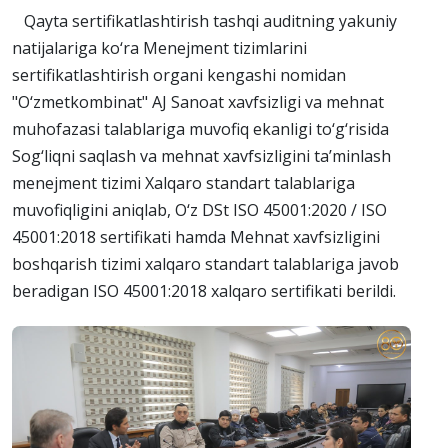
Qayta sertifikatlashtirish tashqi auditning yakuniy
natijalariga ko‘ra Menejment tizimlarini
sertifikatlashtirish organi kengashi nomidan
"O‘zmetkombinat" AJ Sanoat xavfsizligi va mehnat
muhofazasi talablariga muvofiq ekanligi to‘g‘risida
Sog‘liqni saqlash va mehnat xavfsizligini ta’minlash
menejment tizimi Xalqaro standart talablariga
muvofiqligini aniqlab, O‘z DSt ISO 45001:2020 / ISO
45001:2018 sertifikati hamda Mehnat xavfsizligini
boshqarish tizimi xalqaro standart talablariga javob
beradigan ISO 45001:2018 xalqaro sertifikati berildi.