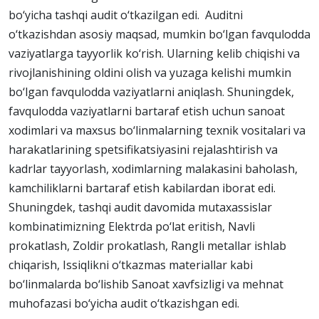
bo‘yicha tashqi audit o‘tkazilgan edi. Auditni
o‘tkazishdan asosiy maqsad, mumkin bo‘lgan favqulodda
vaziyatlarga tayyorlik ko‘rish. Ularning kelib chiqishi va
rivojlanishining oldini olish va yuzaga kelishi mumkin
bo‘lgan favqulodda vaziyatlarni aniqlash. Shuningdek,
favqulodda vaziyatlarni bartaraf etish uchun sanoat
xodimlari va maxsus bo‘linmalarning texnik vositalari va
harakatlarining spetsifikatsiyasini rejalashtirish va
kadrlar tayyorlash, xodimlarning malakasini baholash,
kamchiliklarni bartaraf etish kabilardan iborat edi.
Shuningdek, tashqi audit davomida mutaxassislar
kombinatimizning Elektrda po‘lat eritish, Navli
prokatlash, Zoldir prokatlash, Rangli metallar ishlab
chiqarish, Issiqlikni o‘tkazmas materiallar kabi
bo‘linmalarda bo‘lishib Sanoat xavfsizligi va mehnat
muhofazasi bo‘yicha audit o‘tkazishgan edi.