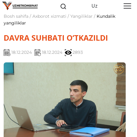
Uz
Bosh sahifa / Axborot xizmati / Yangiliklar /
Kundalik
yangiliklar
DAVRA SUHBATI O‘TKAZILDI
18.12.2024
18.12.2024
2893