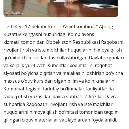
2024-yil 17-dekabr kuni “O‘zmetkombinat” AJning
Kuzatuv kengashi huzuridagi Komplayens
xizmati tomonidan O‘zbekiston Respublikasi Raqobatni
rivojlantirish va iste’molchilar huquqlarini himoya qilish
qo‘mitasi tomonidan tashkillashtirilgan Davlat organlari
va xo‘jalik yurituvchi subektlar xodimlarini raqobat
siyosati bo‘yicha o‘qitish va malakasini oshirish bo‘yicha
maxsus o‘quv kursidan olgan bilim va ko‘nikmalarini
Kombinat tegishli tarkibiy bo‘linmalar faoliyatlarida
tadbiq etish yuzasidan davra suhbati o‘tkazildi. Davra
suhbatida Raqobatni rivojlantirish va iste’molchilar
huquqlarini himoya qilish qo‘mitasi tomonidan taqdim
qilingan o‘quv materiallar va slaydlardan foydalanildi.