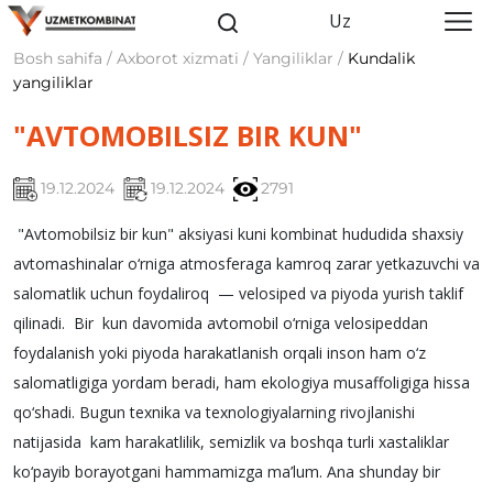
Uz
Bosh sahifa / Axborot xizmati / Yangiliklar /
Kundalik
yangiliklar
"AVTOMOBILSIZ BIR KUN"
19.12.2024
19.12.2024
2791
"Avtomobilsiz bir kun" aksiyasi kuni kombinat hududida shaxsiy
avtomashinalar o‘rniga atmosferaga kamroq zarar yetkazuvchi va
salomatlik uchun foydaliroq — velosiped va piyoda yurish taklif
qilinadi. Bir kun davomida avtomobil o‘rniga velosipeddan
foydalanish yoki piyoda harakatlanish orqali inson ham o‘z
salomatligiga yordam beradi, ham ekologiya musaffoligiga hissa
qo‘shadi. Bugun texnika va texnologiyalarning rivojlanishi
natijasida kam harakatlilik, semizlik va boshqa turli xastaliklar
ko‘payib borayotgani hammamizga ma’lum. Ana shunday bir