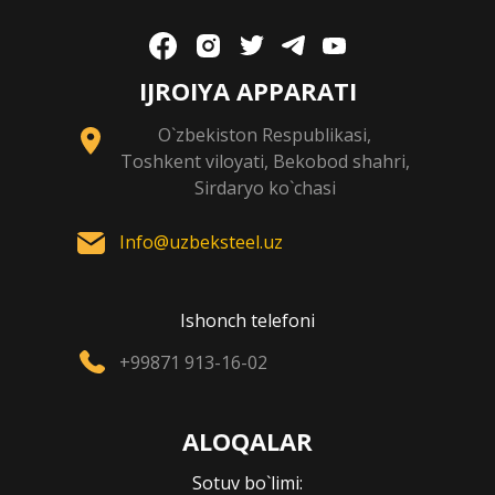
IJROIYA APPARATI
O`zbekiston Respublikasi,
Toshkent viloyati, Bekobod shahri,
Sirdaryo ko`chasi
Info@uzbeksteel.uz
Ishonch telefoni
+99871 913-16-02
ALOQALAR
Sotuv bo`limi: