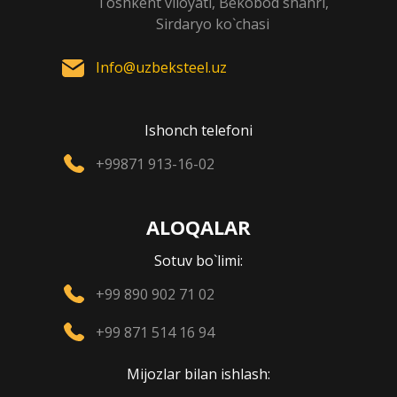
Toshkent viloyati, Bekobod shahri,
Sirdaryo ko`chasi
Info@uzbeksteel.uz
Ishonch telefoni
+99871 913-16-02
ALOQALAR
Sotuv bo`limi:
+99 890 902 71 02
+99 871 514 16 94
Mijozlar bilan ishlash: