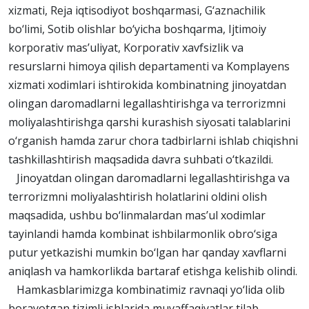
xizmati, Reja iqtisodiyot boshqarmasi, G‘aznachilik
bo‘limi, Sotib olishlar bo‘yicha boshqarma, Ijtimoiy
korporativ mas’uliyat, Korporativ xavfsizlik va
resurslarni himoya qilish departamenti va Komplayens
xizmati xodimlari ishtirokida kombinatning jinoyatdan
olingan daromadlarni legallashtirishga va terrorizmni
moliyalashtirishga qarshi kurashish siyosati talablarini
o‘rganish hamda zarur chora tadbirlarni ishlab chiqishni
tashkillashtirish maqsadida davra suhbati o‘tkazildi.
Jinoyatdan olingan daromadlarni legallashtirishga va
terrorizmni moliyalashtirish holatlarini oldini olish
maqsadida, ushbu bo‘linmalardan mas’ul xodimlar
tayinlandi hamda kombinat ishbilarmonlik obro‘siga
putur yetkazishi mumkin bo‘lgan har qanday xavflarni
aniqlash va hamkorlikda bartaraf etishga kelishib olindi.
Hamkasblarimizga kombinatimiz ravnaqi yo‘lida olib
borayotgan tizimli ishlarida muvaffaqiyatlar tilab