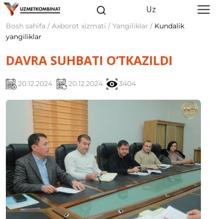
Uz
Bosh sahifa / Axborot xizmati / Yangiliklar /
Kundalik
yangiliklar
DAVRA SUHBATI O‘TKAZILDI
20.12.2024
20.12.2024
3404