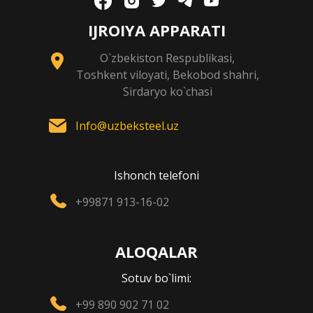
IJROIYA APPARATI
O`zbekiston Respublikasi,
Toshkent viloyati, Bekobod shahri,
Sirdaryo ko`chasi
Info@uzbeksteel.uz
Ishonch telefoni
+99871 913-16-02
ALOQALAR
Sotuv bo`limi:
+99 890 902 71 02