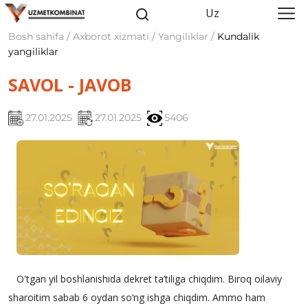
Uz
Bosh sahifa / Axborot xizmati / Yangiliklar /
Kundalik
yangiliklar
SAVOL - JAVOB
27.01.2025
27.01.2025
5406
O'tgan yil boshlanishida dekret ta’tiliga chiqdim. Biroq oilaviy
sharoitim sabab 6 oydan so‘ng ishga chiqdim. Ammo ham