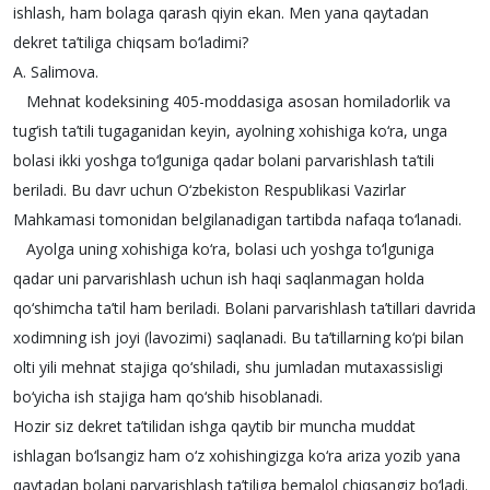
ishlash, ham bolaga qarash qiyin ekan. Men yana qaytadan
dekret ta’tiliga chiqsam bo‘ladimi?
A. Salimova.
Mehnat kodeksining 405-moddasiga asosan homiladorlik va
tug‘ish ta’tili tugaganidan keyin, ayolning xohishiga ko‘ra, unga
bolasi ikki yoshga to‘lguniga qadar bolani parvarishlash ta’tili
beriladi. Bu davr uchun O‘zbekiston Respublikasi Vazirlar
Mahkamasi tomonidan belgilanadigan tartibda nafaqa to‘lanadi.
Ayolga uning xohishiga ko‘ra, bolasi uch yoshga to‘lguniga
qadar uni parvarishlash uchun ish haqi saqlanmagan holda
qo‘shimcha ta’til ham beriladi. Bolani parvarishlash ta’tillari davrida
xodimning ish joyi (lavozimi) saqlanadi. Bu ta’tillarning ko‘pi bilan
olti yili mehnat stajiga qo‘shiladi, shu jumladan mutaxassisligi
bo‘yicha ish stajiga ham qo‘shib hisoblanadi.
Hozir siz dekret ta’tilidan ishga qaytib bir muncha muddat
ishlagan bo‘lsangiz ham o‘z xohishingizga ko‘ra ariza yozib yana
qaytadan bolani parvarishlash ta’tiliga bemalol chiqsangiz bo‘ladi.