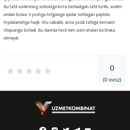
Bu ta’til xodimning xohishiga ko‘ra beriladigan ta’til bo‘lib, xodim
undan bolasi 3 yoshga to‘lguniga qadar xohlagan paytida
foydalanishga haqli. Shu sababli, ariza yozib ta’tilga bemalol
chiqsangiz bo‘ladi. Bu davrda hech kim sizni ishdan bo‘shata
olmaydi.
0
(0 ovoz)