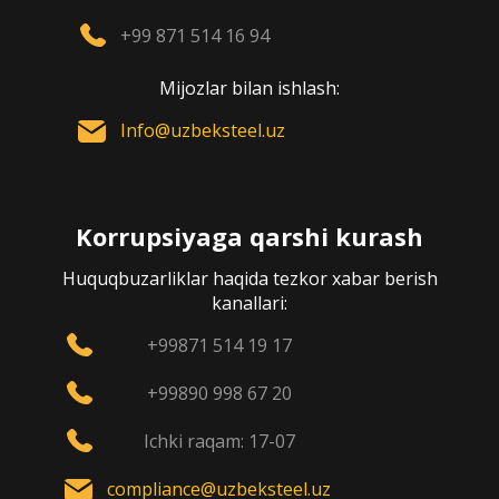
+99 871 514 16 94
Mijozlar bilan ishlash:
Info@uzbeksteel.uz
Korrupsiyaga qarshi kurash
Huquqbuzarliklar haqida tezkor xabar berish
kanallari:
+99871 514 19 17
+99890 998 67 20
Ichki raqam: 17-07
compliance@uzbeksteel.uz