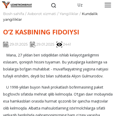
Uz
Bosh sahifa / Axborot xizmati / Yangiliklar /
Kundalik
yangiliklar
O‘Z KASBINING FIDOIYSI
29.01.2025
29.01.2025
2441
Mana, 27 yildan beri sidqidildan ishlab kelayotganligimni
eslasam, qoniqish hissini tuyaman. Bu yutuqlarga kasbimga va
bolalarga bo‘lgan muhabbat - muvaffaqiyatning yagona natijasi
tufayli erishdim, deydi biz bilan suhbatda Alijon Gulmurodov.
U 1998-yildan buyon Navli prokatlash bo‘linmasining paket
bog‘lovchi sifatida mehnat qilib kelmoqda. O‘tgan davr mobaynida
esa hamkasblari orasida hurmat qozonib bir qancha maqtovlar
olib kelmoqda. Albatta mahsulotlarning iste’molchilarga sifatli
yetkazib berilishida qahramonimizning ham o‘ziga yarasha