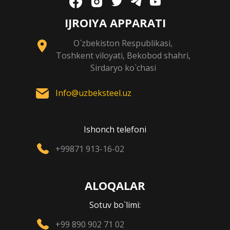
IJROIYA APPARATI
O`zbekiston Respublikasi,
Toshkent viloyati, Bekobod shahri,
Sirdaryo ko`chasi
Info@uzbeksteel.uz
Ishonch telefoni
+99871 913-16-02
ALOQALAR
Sotuv bo`limi:
+99 890 902 71 02