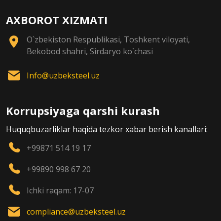
AXBOROT XIZMATI
O`zbekiston Respublikasi, Toshkent viloyati,
Bekobod shahri, Sirdaryo ko`chasi
Info@uzbeksteel.uz
Korrupsiyaga qarshi kurash
Huquqbuzarliklar haqida tezkor xabar berish kanallari:
+99871 514 19 17
+99890 998 67 20
Ichki raqam: 17-07
compliance@uzbeksteel.uz