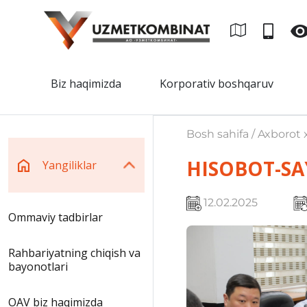
Biz haqimizda
Korporativ boshqaruv
Bosh sahifa / Axborot x
HISOBOT-SAY
Yangiliklar
12.02.2025
Ommaviy tadbirlar
Rahbariyatning chiqish va
bayonotlari
OAV biz haqimizda