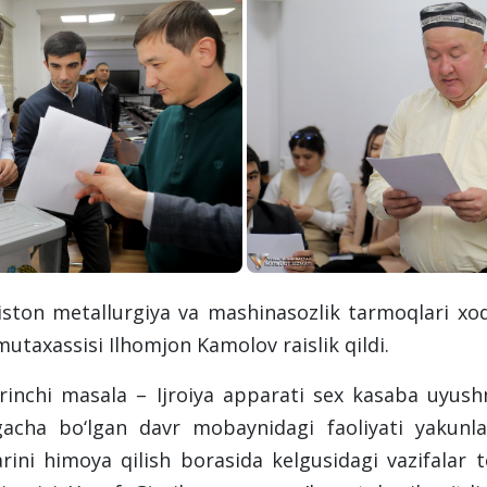
iston metallurgiya va mashinasozlik tarmoqlari xo
taxassisi Ilhomjon Kamolov raislik qildi.
inchi masala – Ijroiya apparati sex kasaba uyushm
igacha bo‘lgan davr mobaynidagi faoliyati yakunlar
ini himoya qilish borasida kelgusidagi vazifalar to