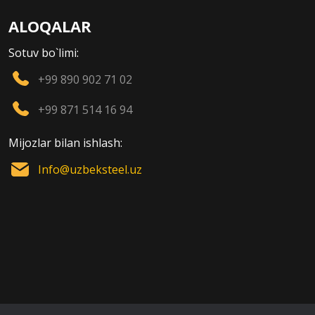
ALOQALAR
Sotuv bo`limi:
+99 890 902 71 02
+99 871 514 16 94
Mijozlar bilan ishlash:
Info@uzbeksteel.uz