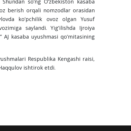
i. Shundan so‘ng O‘zbekiston kasaba
voz berish orqali nomzodlar orasidan
ylovda ko‘pchilik ovoz olgan Yusuf
zimiga saylandi. Yig‘ilishda Ijroiya
” AJ kasaba uyushmasi qo‘mitasining
ushmalari Respublika Kengashi raisi,
aqqulov ishtirok etdi.