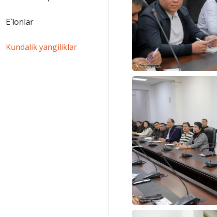
E`lonlar
Kundalik yangiliklar