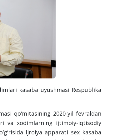
dimlari kasaba uyushmasi Respublika
asi qo‘mitasining 2020-yil fevraldan
i va xodimlarning ijtimoiy-iqtisodiy
‘g‘risida Ijroiya apparati sex kasaba