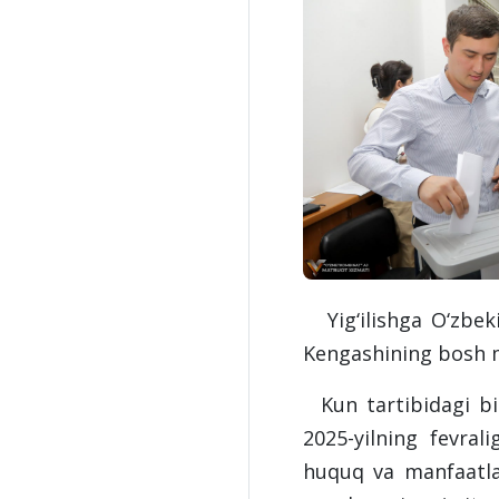
Yig‘ilishga O‘zbek
Kengashining bosh mu
Kun tartibidagi bir
2025-yilning fevral
huquq va manfaatlar