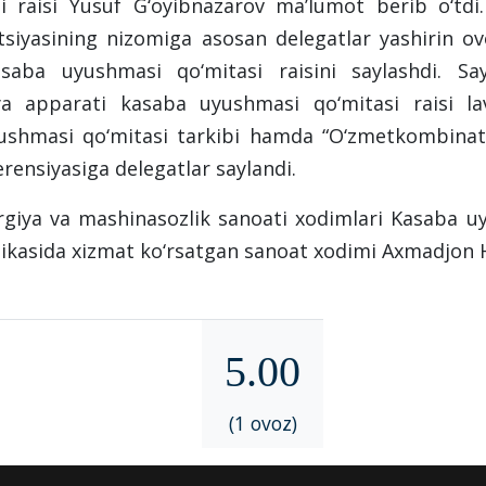
i raisi Yusuf G‘oyibnazarov ma’lumot berib o‘td
siyasining nizomiga asosan delegatlar yashirin o
asaba uyushmasi qo‘mitasi raisini saylashdi. Sa
ya apparati kasaba uyushmasi qo‘mitasi raisi lavo
ushmasi qo‘mitasi tarkibi hamda “O‘zmetkombinat
rensiyasiga delegatlar saylandi.
rgiya va mashinasozlik sanoati xodimlari Kasaba uy
ikasida xizmat ko‘rsatgan sanoat xodimi Axmadjon H
5.00
(1 ovoz)