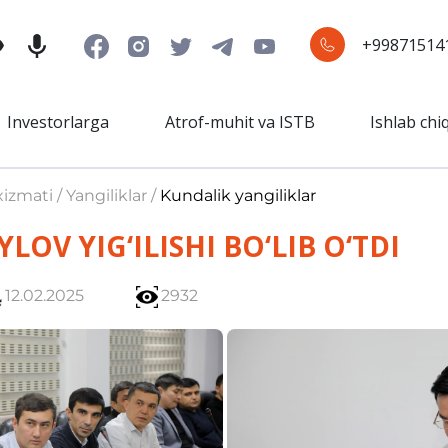
+99871514
Investorlarga
Atrof-muhit va ISTB
Ishlab chi
izmati / Yangiliklar /
Kundalik yangiliklar
LOV YIG‘ILISHI BO‘LIB O‘TDI
12.02.2025
2932