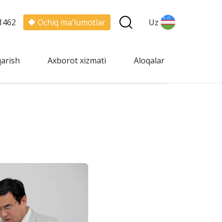
1462
Ochiq ma'lumotlar
Uz
qarish
Axborot xizmati
Aloqalar