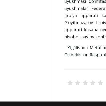
uyushmasi qo‘mitas
uyushmalari Federat
Ijroiya apparati k
G‘oyibnazarov Ijroi
apparati kasaba uy
hisobot-saylov konfe
Yig‘ilishda Metallu
O‘zbekiston Respubl