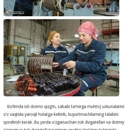
Bo‘limda ish doimo qizg‘in, sababi ta’mirga muhtoj uskunalarini
o‘z vaqtida yaroqli holatga keltirib, buyurtmachilarning talabini
qondirish kerak. Bu yerda o‘zgaruvchan tok dvigatellari va doimiy
o‘zgarmas tok dvigatellari ta’mirga muhtoj holatga kelganida