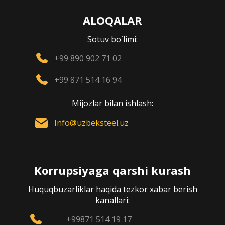
ALOQALAR
Sotuv bo`limi:
+99 890 902 71 02
+99 871 514 16 94
Mijozlar bilan ishlash:
Info@uzbeksteel.uz
Korrupsiyaga qarshi kurash
Huquqbuzarliklar haqida tezkor xabar berish
kanallari:
+99871 514 19 17