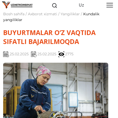
Uz
Bosh sahifa / Axborot xizmati / Yangiliklar /
Kundalik
yangiliklar
BUYURTMALAR O‘Z VAQTIDA
SIFATLI BAJARILMOQDA
25.02.2025
25.02.2025
2775