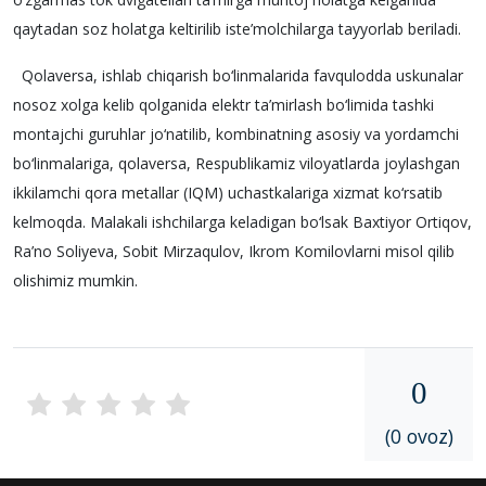
qaytadan soz holatga keltirilib iste’molchilarga tayyorlab beriladi.
Qolaversa, ishlab chiqarish bo‘linmalarida favqulodda uskunalar
nosoz xolga kelib qolganida elektr ta’mirlash bo‘limida tashki
montajchi guruhlar jo‘natilib, kombinatning asosiy va yordamchi
bo‘linmalariga, qolaversa, Respublikamiz viloyatlarda joylashgan
ikkilamchi qora metallar (IQM) uchastkalariga xizmat ko‘rsatib
kelmoqda. Malakali ishchilarga keladigan bo‘lsak Baxtiyor Ortiqov,
Ra’no Soliyeva, Sobit Mirzaqulov, Ikrom Komilovlarni misol qilib
olishimiz mumkin.
0
(0 ovoz)