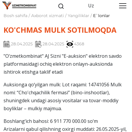
Uz
Bosh sahifa / Axborot xizmati / Yangiliklar /
E`lonlar
KO'CHMAS MULK SOTILMOQDA
28.04.2025
28.04.2025
4368
"O‘zmetkombinat" AJ Sizni "E-auksion" elektron savdo
platformasidagi ochiq elektron onlayn-auksionda
ishtirok etishga taklif etadi
Auksionga qo‘yilgan mulk: Lot raqami: 14741056 Mulk
nomi: “Cho'chqachilik fermasi” (bino-inshootlar),
shuningdek undagi asosiy vositalar va tovar-moddiy
boyliklar – mulkiy majmua.
Boshlang‘ich bahosi: 6 911 770 000.00 so‘m
Arizalarni qabul qilishning oxirgi muddati: 26.05.2025-yil,