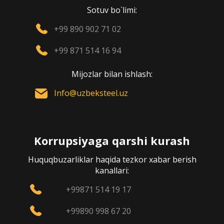
Sotuv bo`limi:
+99 890 902 71 02
+99 871 514 16 94
Mijozlar bilan ishlash:
Info@uzbeksteel.uz
Korrupsiyaga qarshi kurash
Huquqbuzarliklar haqida tezkor xabar berish
kanallari:
+99871 514 19 17
+99890 998 67 20