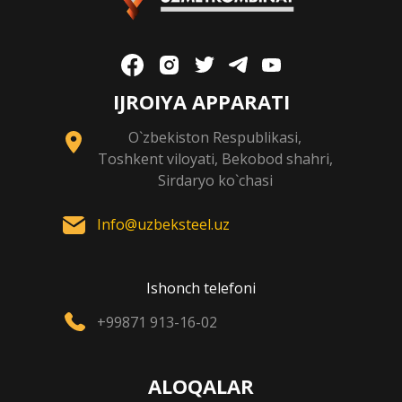
IJROIYA APPARATI
O`zbekiston Respublikasi,
Toshkent viloyati, Bekobod shahri,
Sirdaryo ko`chasi
Info@uzbeksteel.uz
Ishonch telefoni
+99871 913-16-02
ALOQALAR