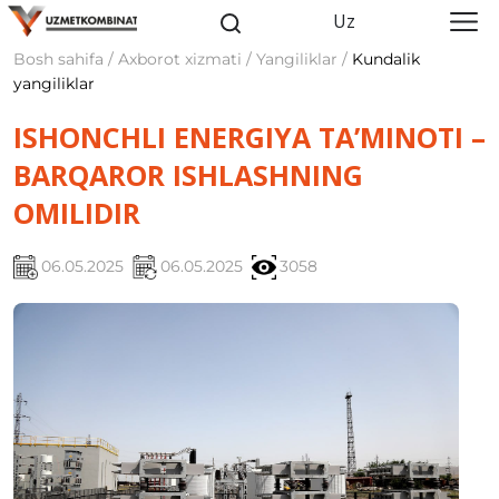
Uz
Bosh sahifa / Axborot xizmati / Yangiliklar /
Kundalik
yangiliklar
ISHONCHLI ENERGIYA TA’MINOTI –
BARQAROR ISHLASHNING
OMILIDIR
06.05.2025
06.05.2025
3058