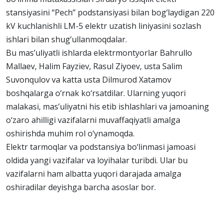
stansiyasini “Pech” podstansiyasi bilan bog‘laydigan 220
kV kuchlanishli LM-5 elektr uzatish liniyasini sozlash
ishlari bilan shug‘ullanmoqdalar.
Bu mas’uliyatli ishlarda elektrmontyorlar Bahrullo
Mallaev, Halim Fayziev, Rasul Ziyoev, usta Salim
Suvonqulov va katta usta Dilmurod Xatamov
boshqalarga o‘rnak ko‘rsatdilar. Ularning yuqori
malakasi, mas’uliyatni his etib ishlashlari va jamoaning
o‘zaro ahilligi vazifalarni muvaffaqiyatli amalga
oshirishda muhim rol o‘ynamoqda.
Elektr tarmoqlar va podstansiya bo‘linmasi jamoasi
oldida yangi vazifalar va loyihalar turibdi. Ular bu
vazifalarni ham albatta yuqori darajada amalga
oshiradilar deyishga barcha asoslar bor.