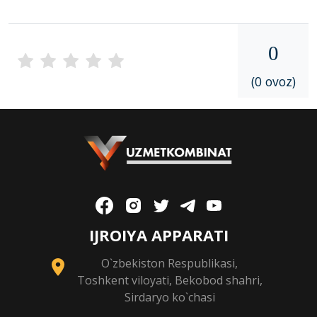
0
(0 ovoz)
IJROIYA APPARATI
O`zbekiston Respublikasi,
Toshkent viloyati, Bekobod shahri,
Sirdaryo ko`chasi