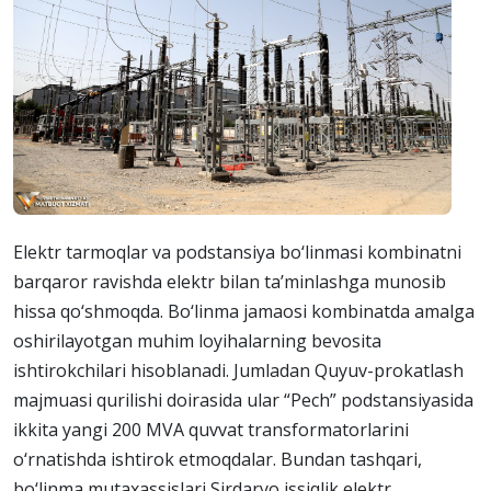
Elektr tarmoqlar va podstansiya bo‘linmasi kombinatni
barqaror ravishda elektr bilan ta’minlashga munosib
hissa qo‘shmoqda. Bo‘linma jamaosi kombinatda amalga
oshirilayotgan muhim loyihalarning bevosita
ishtirokchilari hisoblanadi. Jumladan Quyuv-prokatlash
majmuasi qurilishi doirasida ular “Pech” podstansiyasida
ikkita yangi 200 MVA quvvat transformatorlarini
o‘rnatishda ishtirok etmoqdalar. Bundan tashqari,
bo‘linma mutaxassislari Sirdaryo issiqlik elektr