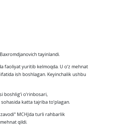
r Baxromdjanovich tayinlandi.
 faoliyat yuritib kelmoqda. U o‘z mehnat
sifatida ish boshlagan. Keyinchalik ushbu
 boshlig‘i o‘rinbosari,
sohasida katta tajriba to‘plagan.
zavodi" MCHJda turli rahbarlik
 mehnat qildi.