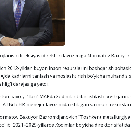
ivojlanish direksiyasi direktori lavozimiga Normatov Baxtiyo
ch 2012-yildan buyon inson resurslarini boshqarish sohasida
 AJda kadrlarni tanlash va moslashtirish bo‘yicha muhandis 
lig‘i darajasiga yetdi.
ton havo yo‘llari" MAKda Xodimlar bilan ishlash boshqarmasi
 ATBda HR-menejer lavozimida ishlagan va inson resurslari 
Normatov Baxtiyor Baxromdjanovich "Toshkent metallurgiya 
o‘lib, 2021–2025-yillarda Xodimlar bo‘yicha direktor sifatida