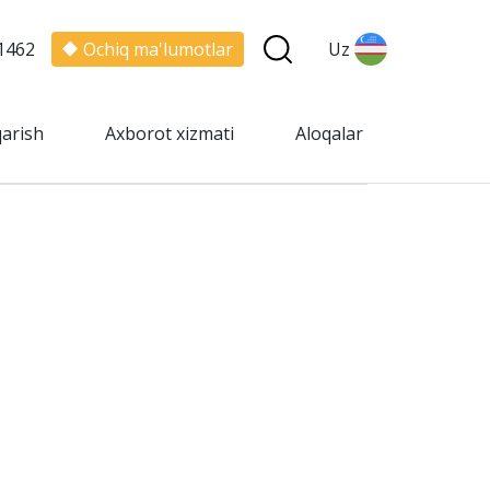
1462
Ochiq ma'lumotlar
Uz
qarish
Axborot xizmati
Aloqalar