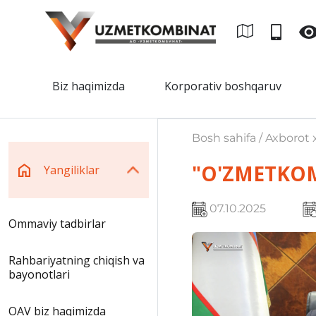
Biz haqimizda
Korporativ boshqaruv
Bosh sahifa / Axborot x
"O'ZMETKOM
Yangiliklar
07.10.2025
Ommaviy tadbirlar
Rahbariyatning chiqish va
bayonotlari
OAV biz haqimizda