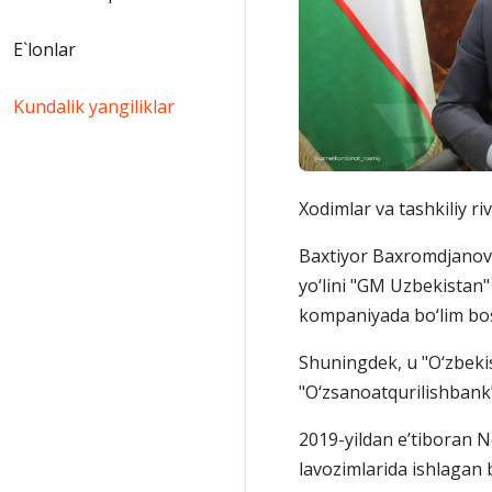
E`lonlar
Kundalik yangiliklar
Xodimlar va tashkiliy r
Baxtiyor Baxromdjanovi
yo‘lini "GM Uzbekistan"
kompaniyada bo‘lim bosh
Shuningdek, u "O‘zbekis
"O‘zsanoatqurilishbank"
2019-yildan e’tiboran 
lavozimlarida ishlagan b