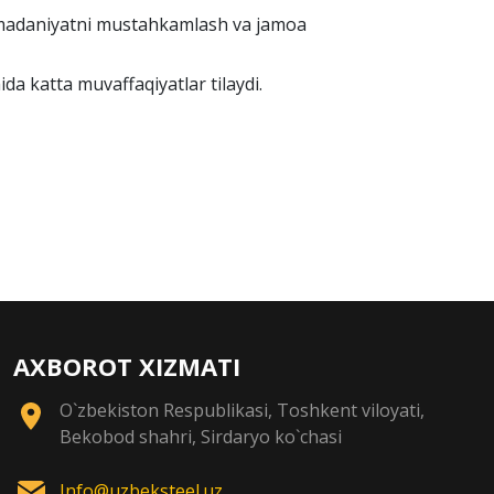
iv madaniyatni mustahkamlash va jamoa
 katta muvaffaqiyatlar tilaydi.
AXBOROT XIZMATI
O`zbekiston Respublikasi, Toshkent viloyati,
Bekobod shahri, Sirdaryo ko`chasi
Info@uzbeksteel.uz