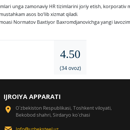
limlari unga zamonaviy HR tizimlarini joriy etish, korporat
 mustahkam asos bo‘lib xizmat qiladi.
moasi Normatov Baxtiyor Baxromdjanovichga yangi lavozimida
4.50
(34 ovoz)
IJROIYA APPARATI
O`zbekiston Respublikasi, Toshkent viloyati,
Bekobod shahri, Sirdaryo ko`chasi
Info@uzbeksteel.uz