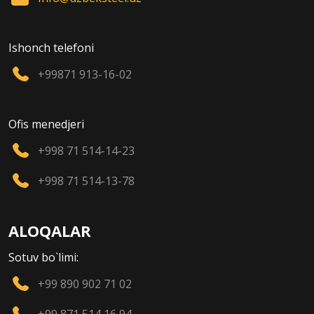
Ishonch telefoni
+99871 913-16-02
Ofis menedjeri
+998 71 514-14-23
+998 71 514-13-78
ALOQALAR
Sotuv bo`limi:
+99 890 902 71 02