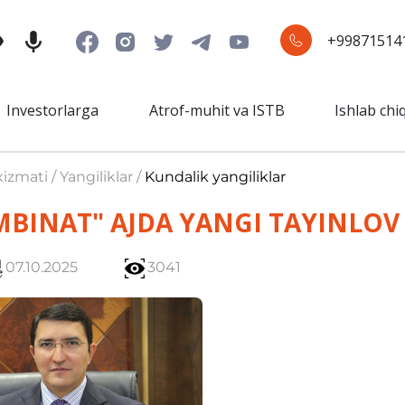
+99871514
Investorlarga
Atrof-muhit va ISTB
Ishlab chi
izmati / Yangiliklar /
Kundalik yangiliklar
BINAT" AJDA YANGI TAYINLOV
07.10.2025
3041