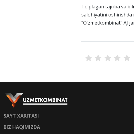
To‘plagan tajriba va bi
salohiyatini oshirishda
"O'zmetkombinat" AJ ja
SAYT XARITASI
BIZ HAQIMIZDA