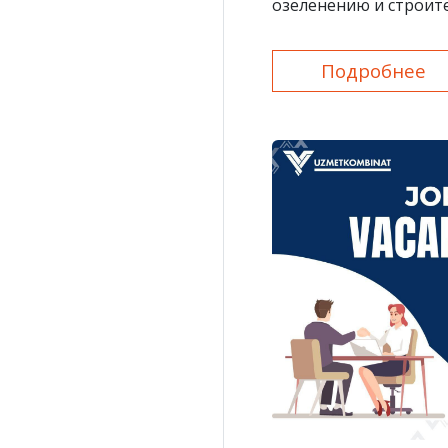
озеленению и строит
гражданско-правовом
сроком на 2 месяца в
Подробнее
klining xizmati”!