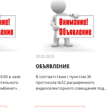
20.03.2025
ОБЪЯВЛЕНИЕ
6:00 в зале
В соответствии с пунктом 36
ительного
протокола №32 расширенного
омбинат»
видеоселекторного совещания под
еренция по
председательством Президента
 предприятия за
Республики Узбекистан от 20 июня
2024 года, начиная с 2024/2025