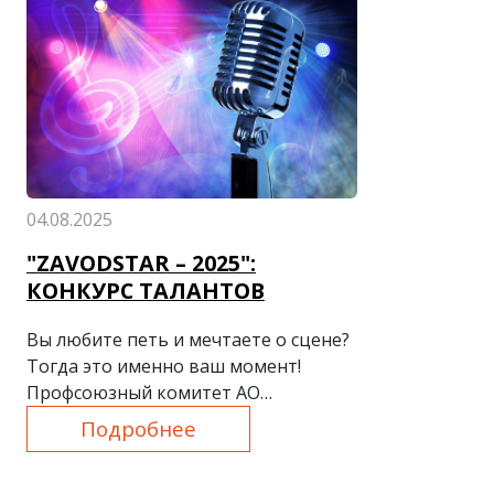
04.08.2025
"ZAVODSTAR – 2025":
КОНКУРС ТАЛАНТОВ
Вы любите петь и мечтаете о сцене?
Тогда это именно ваш момент!
Профсоюзный комитет АО
"Узметкомбинат" приглашает всех
Подробнее
талантливых и смелых на вокальный
конкурс "ZavodStar – 2025"!