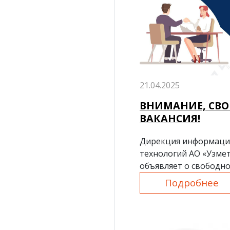
21.04.2025
ВНИМАНИЕ, СВ
ВАКАНСИЯ!
Дирекция информац
технологий АО «Узме
объявляет о свободн
начальника Управлен
Подробнее
и инфраструктуры.