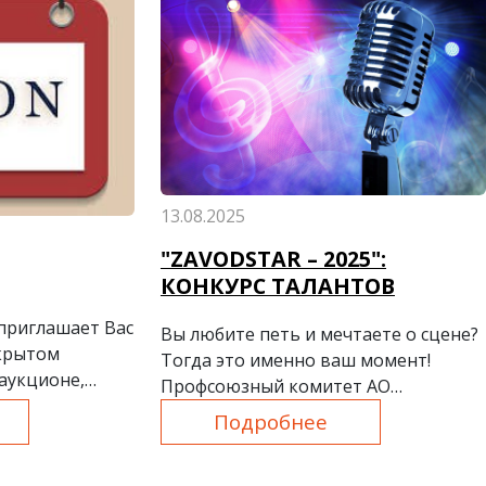
13.08.2025
"ZAVODSTAR – 2025":
КОНКУРС ТАЛАНТОВ
приглашает Вас
Вы любите петь и мечтаете о сцене?
ткрытом
Тогда это именно ваш момент!
аукционе,
Профсоюзный комитет АО
на платформе
"Узметкомбинат" приглашает всех
Подробнее
талантливых и смелых на вокальный
конкурс "ZavodStar – 2025"!