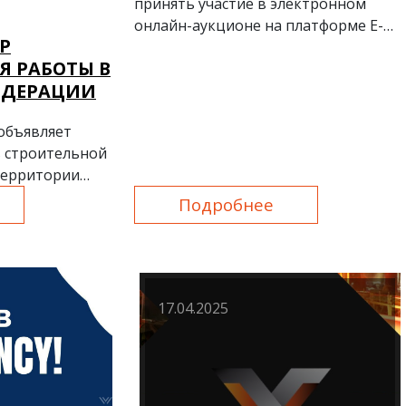
принять участие в электронном
онлайн-аукционе на платформе E-
Р
auksion.uz!
Я РАБОТЫ В
ЕДЕРАЦИИ
объявляет
в строительной
территории
и.
Подробнее
17.04.2025