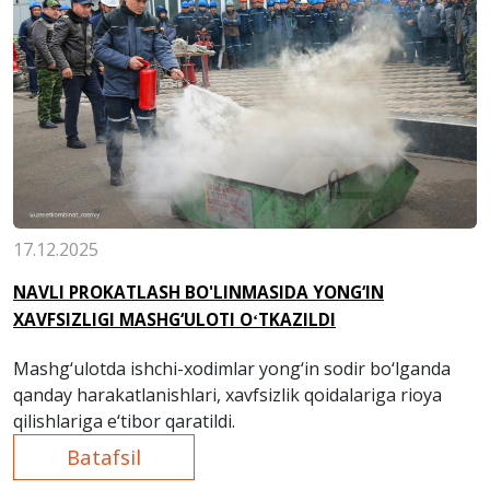
17.12.2025
NAVLI PROKATLASH BO'LINMASIDA YONG‘IN
XAVFSIZLIGI MASHG‘ULOTI OʻTKAZILDI
Mashg‘ulotda ishchi-xodimlar yong‘in sodir bo‘lganda
qanday harakatlanishlari, xavfsizlik qoidalariga rioya
qilishlariga e‘tibor qaratildi.
Batafsil