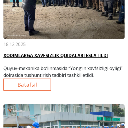
18.12.2025
XODIMLARGA XAVFSIZLIK QOIDALARI ESLATILDI
Quyuv-mexanika bo‘linmasida “Yong‘in xavfsizligi oyligi”
doirasida tushuntirish tadbiri tashkil etildi.
Batafsil