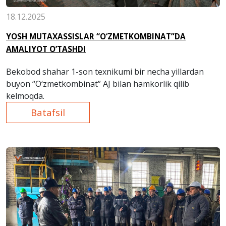
18.12.2025
YOSH MUTAXASSISLAR “O‘ZMETKOMBINAT”DA
AMALIYOT O’TASHDI
Bekobod shahar 1-son texnikumi bir necha yillardan
buyon “O‘zmetkombinat” AJ bilan hamkorlik qilib
kelmoqda.
Batafsil