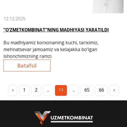
12.12.2025
“O‘ZMETKOMBINAT”NING MADHIYASI YARATILDI
Bu madhiyamiz korxonaning kuchi, tariximiz,
mehnatsevar jamoamiz va kelajakka bo‘lgan
ishonchimizning ramzi.
Batafsil
‹
1
2
65
66
›
...
13
...