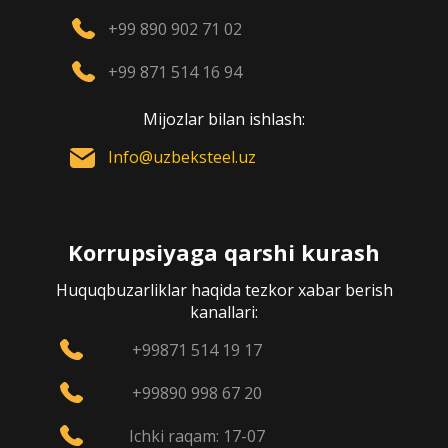
+99 890 902 71 02
+99 871 514 16 94
Mijozlar bilan ishlash:
Info@uzbeksteel.uz
Korrupsiyaga qarshi kurash
Huquqbuzarliklar haqida tezkor xabar berish
kanallari:
+99871 514 19 17
+99890 998 67 20
Ichki raqam: 17-07