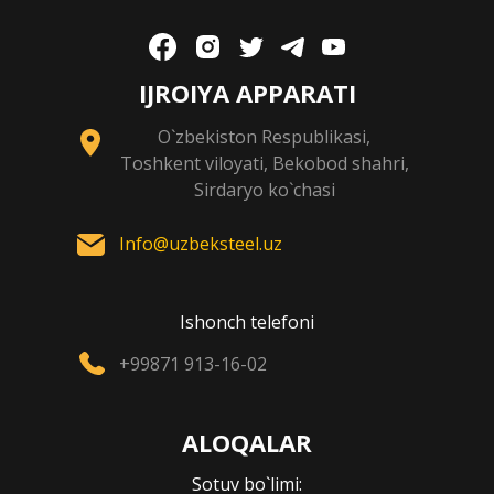
IJROIYA APPARATI
O`zbekiston Respublikasi,
Toshkent viloyati, Bekobod shahri,
Sirdaryo ko`chasi
Info@uzbeksteel.uz
Ishonch telefoni
+99871 913-16-02
ALOQALAR
Sotuv bo`limi: