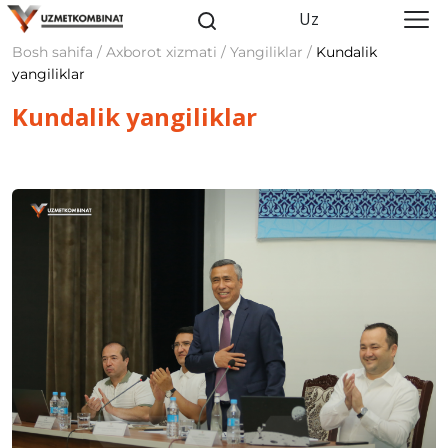
Uz
Bosh sahifa / Axborot xizmati / Yangiliklar /
Kundalik
yangiliklar
Kundalik yangiliklar