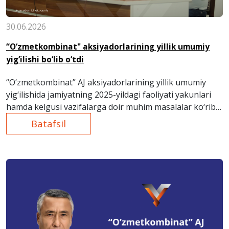
30.06.2026
“O‘zmetkombinat" aksiyadorlarining yillik umumiy
yig‘ilishi bo‘lib o‘tdi
“O‘zmetkombinat” AJ aksiyadorlarining yillik umumiy
yig‘ilishida jamiyatning 2025-yildagi faoliyati yakunlari
hamda kelgusi vazifalarga doir muhim masalalar ko‘rib
chiqildi.
Batafsil