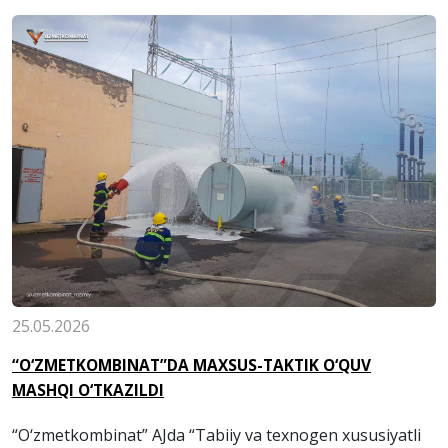
25.05.2026
“O‘ZMETKOMBINAT”DA MAXSUS-TAKTIK O‘QUV
MASHQI O‘TKAZILDI
“O‘zmetkombinat” AJda “Tabiiy va texnogen xususiyatli