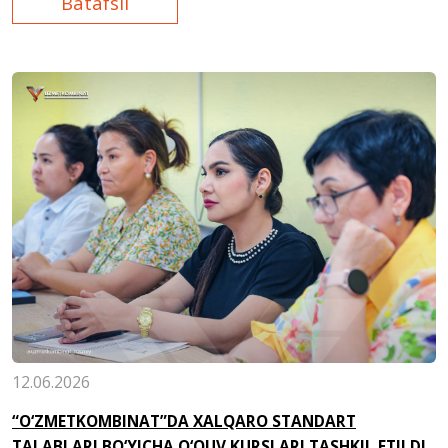
Batafsil
12.06.2026
“O‘ZMETKOMBINAT”DA XALQARO STANDART
TALABLARI BO‘YICHA O‘QUV KURSLARI TASHKIL ETILDI