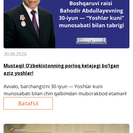
30.06.2026
Mustaqil O‘zbekistonning porloq kelajagi bo‘lgan
aziz yoshlar!
Avvalo, barchangizni 30-iyun — Yoshlar kuni
munosabati bilan chin qalbimdan muborakbod etaman!
Batafsil