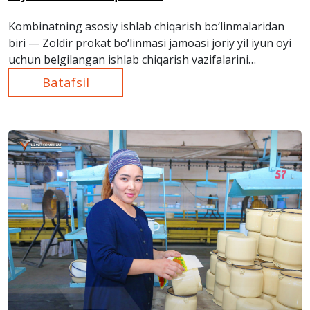
Kombinatning asosiy ishlab chiqarish bo‘linmalaridan
biri — Zoldir prokat bo‘linmasi jamoasi joriy yil iyun oyi
uchun belgilangan ishlab chiqarish vazifalarini
muvaffaqiyatli amalga oshirmoqda.
Batafsil