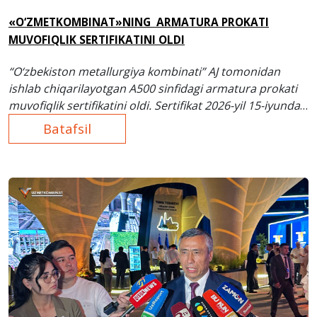
«O‘ZMETKOMBINAT»NING ARMATURA PROKATI
MUVOFIQLIK SERTIFIKATINI OLDI
“O‘zbekiston metallurgiya kombinati” AJ tomonidan
ishlab chiqarilayotgan A500 sinfidagi armatura prokati
muvofiqlik sertifikatini oldi. Sertifikat 2026-yil 15-iyunda
Davlat reyestrida ro‘yxatdan o‘tkazildi va 2029-yil 12-
Batafsil
iyungacha amal qiladi.