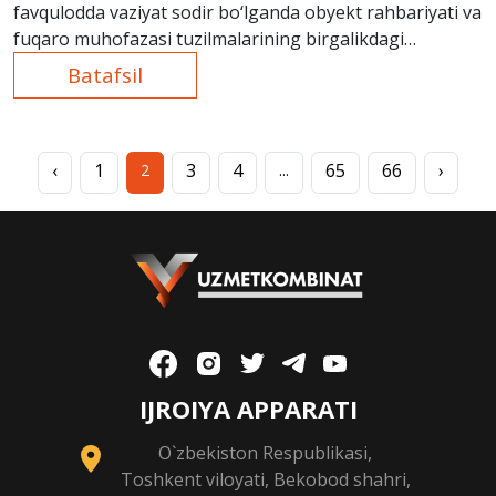
favqulodda vaziyat sodir bo‘lganda obyekt rahbariyati va
fuqaro muhofazasi tuzilmalarining birgalikdagi
harakatlari” mavzusida maxsus-taktik o‘quv mashqi
Batafsil
o‘tkazildi.
‹
1
3
4
65
66
›
2
...
IJROIYA APPARATI
O`zbekiston Respublikasi,
Toshkent viloyati, Bekobod shahri,