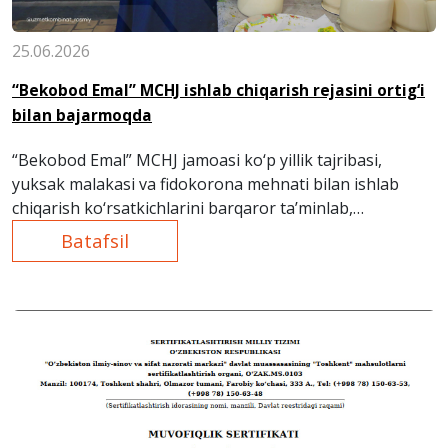
25.06.2026
“Bekobod Emal” MCHJ ishlab chiqarish rejasini ortig‘i
bilan bajarmoqda
“Bekobod Emal” MCHJ jamoasi ko‘p yillik tajribasi,
yuksak malakasi va fidokorona mehnati bilan ishlab
chiqarish ko‘rsatkichlarini barqaror ta’minlab,
buyurtmachilar talabini o‘z vaqtida va sifatli qondirib
Batafsil
kelmoqda.