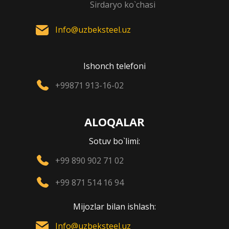
Sirdaryo ko`chasi
Info@uzbeksteel.uz
Ishonch telefoni
+99871 913-16-02
ALOQALAR
Sotuv bo`limi:
+99 890 902 71 02
+99 871 514 16 94
Mijozlar bilan ishlash:
Info@uzbeksteel.uz