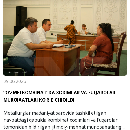
29.06.2026
“O‘ZMETKOMBINAT”DA XODIMLAR VA FUQAROLAR
MUROJAATLARI KO‘RIB CHIQILDI
Metallurglar madaniyat saroyida tashkil etilgan
navbatdagi qabulda kombinat xodimlari va fuqarolar
tomonidan bildirilgan ijtimoiy-mehnat munosabatlariga