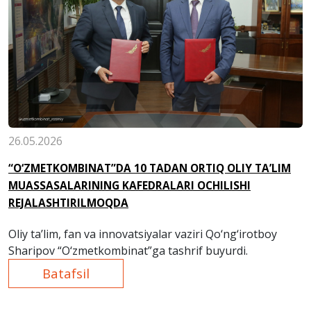
26.05.2026
“O‘ZMETKOMBINAT”DA 10 TADAN ORTIQ OLIY TA’LIM
MUASSASALARINING KAFEDRALARI OCHILISHI
REJALASHTIRILMOQDA
Oliy ta’lim, fan va innovatsiyalar vaziri Qo‘ng‘irotboy
Sharipov “O‘zmetkombinat”ga tashrif buyurdi.
Batafsil