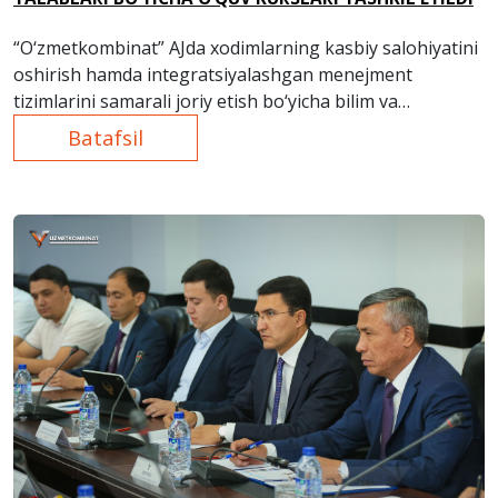
“O‘zmetkombinat” AJda xodimlarning kasbiy salohiyatini
oshirish hamda integratsiyalashgan menejment
tizimlarini samarali joriy etish bo‘yicha bilim va
ko‘nikmalarini mustahkamlash maqsadida “ISO
Batafsil
9001:2015, ISO 14001:2015, ISO 45001:2018 va ISO
50001:2018 xalqaro standartlari talablariga muvofiq
integratsiyalashgan menejment tizimi menejeri”
mavzusida malaka oshirish kurslari o‘tkazildi.