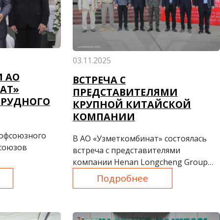
03.11.2025
 АО
ВСТРЕЧА С
АТ»
ПРЕДСТАВИТЕЛЯМИ
ГРУДНОГО
КРУПНОЙ КИТАЙСКОЙ
КОМПАНИИ
рофсоюзного
В АО «Узметкомбинат» состоялась
союзов
встреча с представителями
компании Henan Longcheng Group
Co., Ltd.
Подробнее