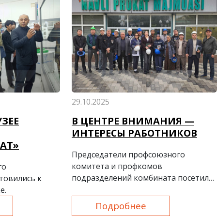
29.10.2025
УЗЕЕ
В ЦЕНТРЕ ВНИМАНИЯ —
ИНТЕРЕСЫ РАБОТНИКОВ
АТ»
Председатели профсоюзного
комитета и профкомов
го
подразделений комбината посетили
товились к
СПП.
е.
Подробнее