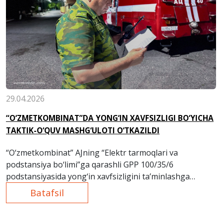
29.04.2026
“O‘ZMETKOMBINAT”DA YONG‘IN XAVFSIZLIGI BO‘YICHA
TAKTIK-O‘QUV MASHG‘ULOTI O‘TKAZILDI
“O‘zmetkombinat” AJning “Elektr tarmoqlari va
podstansiya bo‘limi”ga qarashli GPP 100/35/6
podstansiyasida yong‘in xavfsizligini ta’minlashga
qaratilgan taktik-o‘quv mashg‘uloti o‘tkazildi.
Batafsil