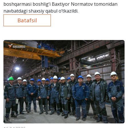
boshqarmasi boshlig‘i Baxtiyor Normatov tomonidan
navbatdagi shaxsiy qabul o‘tkazildi.
Batafsil