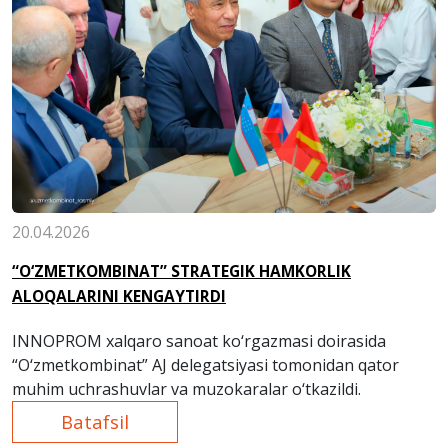
20.04.2026
“O‘ZMETKOMBINAT” STRATEGIK HAMKORLIK
ALOQALARINI KENGAYTIRDI
INNOPROM xalqaro sanoat ko‘rgazmasi doirasida
“O‘zmetkombinat” AJ delegatsiyasi tomonidan qator
muhim uchrashuvlar va muzokaralar o‘tkazildi.
Batafsil