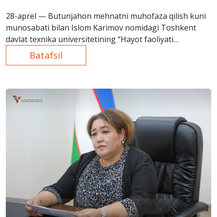
28-aprel — Butunjahon mehnatni muhofaza qilish kuni
munosabati bilan Islom Karimov nomidagi Toshkent
davlat texnika universitetining “Hayot faoliyati
xavfsizligi” kafedrasida ilmiy-amaliy seminar tashkil
Batafsil
etildi.