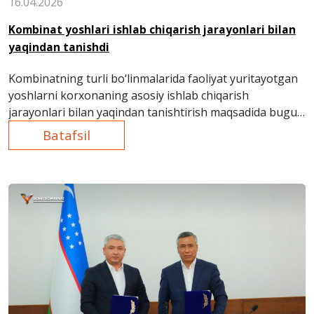
16.04.2026
Kombinat yoshlari ishlab chiqarish jarayonlari bilan
yaqindan tanishdi
Kombinatning turli bo‘linmalarida faoliyat yuritayotgan
yoshlarni korxonaning asosiy ishlab chiqarish
jarayonlari bilan yaqindan tanishtirish maqsadida bugun
Elektrda po‘lat eritish bo‘linmasida amaliy tanishuv
Batafsil
tashkil etildi.