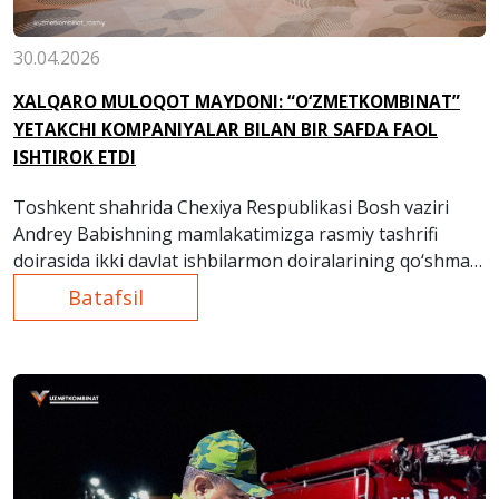
30.04.2026
XALQARO MULOQOT MAYDONI: “O‘ZMETKOMBINAT”
YETAKCHI KOMPANIYALAR BILAN BIR SAFDA FAOL
ISHTIROK ETDI
Toshkent shahrida Chexiya Respublikasi Bosh vaziri
Andrey Babishning mamlakatimizga rasmiy tashrifi
doirasida ikki davlat ishbilarmon doiralarining qo‘shma
biznes-forumi o‘tkazildi.
Batafsil