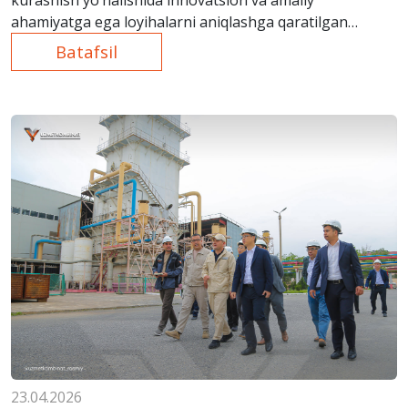
ahamiyatga ega loyihalarni aniqlashga qaratilgan
“Aksilkorrupsiya xakatoni – 2026” yuqori saviyada
Batafsil
yakunlandi.
23.04.2026