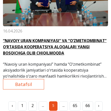
16.04.2026
“NAVOIY URAN KOMPANIYASI” VA “O‘ZMETKOMBINAT”
O‘RTASIDA KOOPERATSIYA ALOQALARI YANGI
BOSQICHGA OLIB CHIQILMOQDA
“Navoiy uran kompaniyasi” hamda “O‘zmetkombinat”
aksiyadorlik jamiyatlari o‘rtasida kooperatsiya
yo‘nalishida o‘zaro manfaatli hamkorlikni rivojlantirish
bo‘yicha kelishuvga erishildi.
Batafsil
‹
1
2
65
66
›
...
5
...