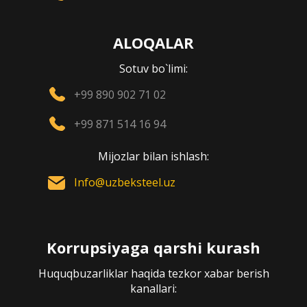
ALOQALAR
Sotuv bo`limi:
+99 890 902 71 02
+99 871 514 16 94
Mijozlar bilan ishlash:
Info@uzbeksteel.uz
Korrupsiyaga qarshi kurash
Huquqbuzarliklar haqida tezkor xabar berish
kanallari: