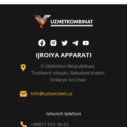
IJROIYA APPARATI
O`zbekiston Respublikasi,
Toshkent viloyati, Bekobod shahri,
Sirdaryo ko`chasi
Info@uzbeksteel.uz
Ishonch telefoni
+99871 913-16-02