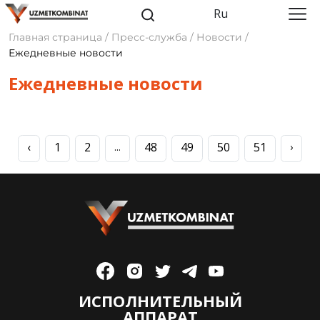
Ru
Главная страница / Пресс-служба / Новости /
Ежедневные новости
Ежедневные новости
‹
1
2
48
49
50
51
...
›
ИСПОЛНИТЕЛЬНЫЙ
АППАРАТ