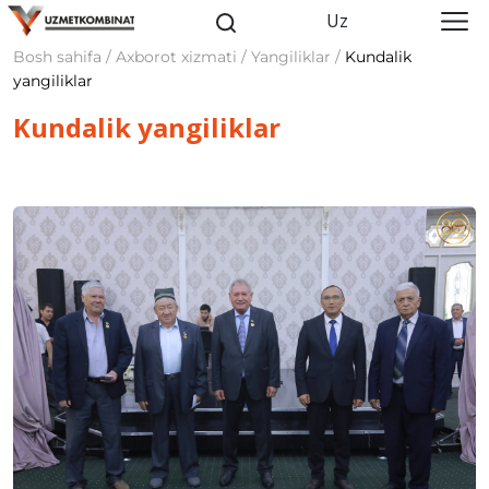
Uz
Bosh sahifa / Axborot xizmati / Yangiliklar /
Kundalik
yangiliklar
Kundalik yangiliklar