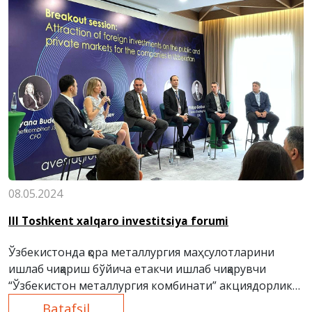
08.05.2024
III Toshkent xalqaro investitsiya forumi
Ўзбекистонда қора металлургия маҳсулотларини
ишлаб чиқариш бўйича етакчи ишлаб чиқарувчи
“Ўзбекистон металлургия комбинати” акциядорлик
жамияти (кейинги ўринларда “Ўзметкомбинат” АЖ,
Batafsil