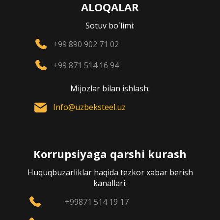
ALOQALAR
Sotuv bo`limi:
+99 890 902 71 02
+99 871 514 16 94
Mijozlar bilan ishlash:
Info@uzbeksteel.uz
Korrupsiyaga qarshi kurash
Huquqbuzarliklar haqida tezkor xabar berish
kanallari:
+99871 514 19 17