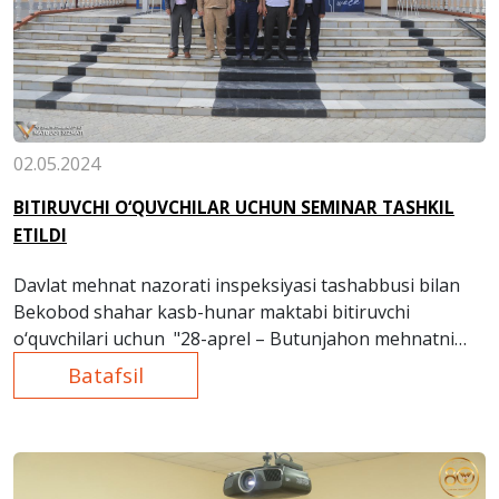
02.05.2024
BITIRUVCHI O‘QUVCHILAR UCHUN SEMINAR TASHKIL
ETILDI
Davlat mehnat nazorati inspeksiyasi tashabbusi bilan
Bekobod shahar kasb-hunar maktabi bitiruvchi
o‘quvchilari uchun "28-aprel – Butunjahon mehnatni
muhofaza qilish kuni" munosabati bilan foydali seminar
Batafsil
tashkil qilindi.