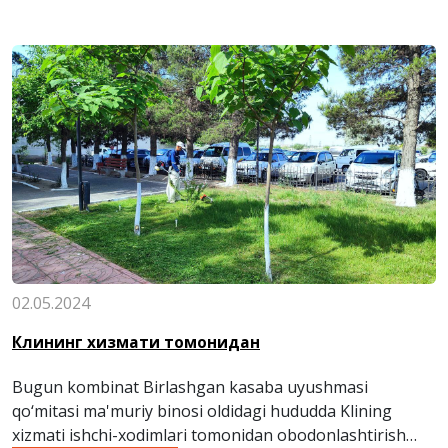
02.05.2024
Клининг хизмати томонидан
Bugun kombinat Birlashgan kasaba uyushmasi
qo‘mitasi ma'muriy binosi oldidagi hududda Klining
xizmati ishchi-xodimlari tomonidan obodonlashtirish