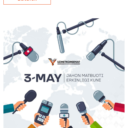
“Компания” деб юритилади)
сўнгги III Тошкент
халқаро инвестиция форумида, шунингдек, халқаро
ҳамкорлар ва етказиб берувчилар билан боғлиқ
тадбирлар ва учрашувларда муваффақиятли иштирок
этганлигини эълон қилади.