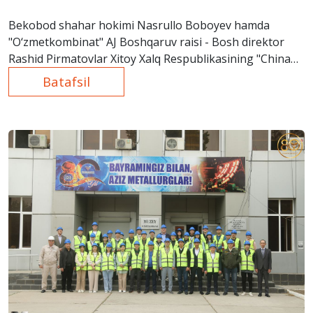
Bekobod shahar hokimi Nasrullo Boboyev hamda
"O‘zmetkombinat" AJ Boshqaruv raisi - Bosh direktor
Rashid Pirmatovlar Xitoy Xalq Respublikasining "China
Machinery Equipment Engineering Co., Ltd."
Batafsil
kompaniyasi rahbarlari bilan muzokaralar olib borishdi.