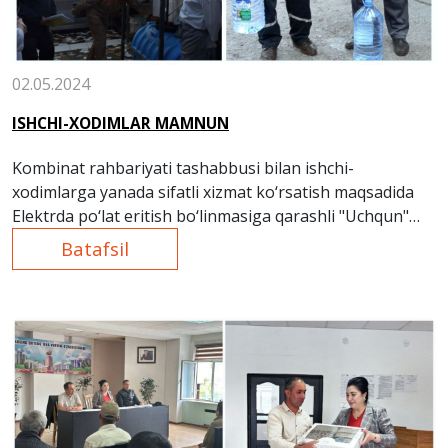
02.05.2024
ISHCHI-XODIMLAR MAMNUN
Kombinat rahbariyati tashabbusi bilan ishchi-
xodimlarga yanada sifatli xizmat ko‘rsatish maqsadida
Elektrda po‘lat eritish bo‘linmasiga qarashli "Uchqun"
oshxonasiga suvni filtrlash uskunasi o‘rnatildi. Endilikda
Batafsil
oshxonada filtrlangan suvdan foydalanib
tayyorlanayotgan taomlar, choy va kompotlar yanada
mazali bo‘lmoqda.