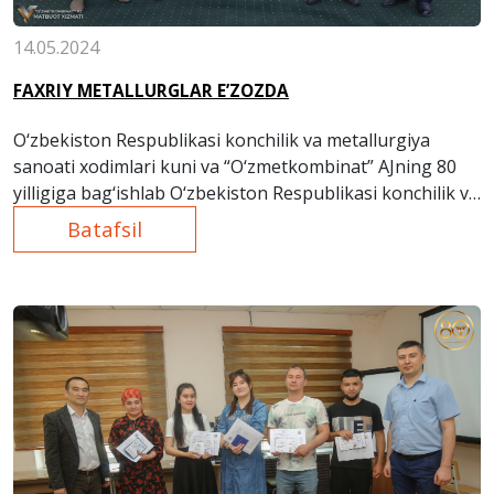
14.05.2024
FAXRIY METALLURGLAR E’ZOZDA
O‘zbekiston Respublikasi konchilik va metallurgiya
sanoati xodimlari kuni va “O‘zmetkombinat” AJning 80
yilligiga bag‘ishlab O‘zbekiston Respublikasi konchilik va
metallurgiya sanoati faxriylari kengashining Bekobod
Batafsil
hududiy filiali tomonidan bayram tadbiri tashkillashtirildi.