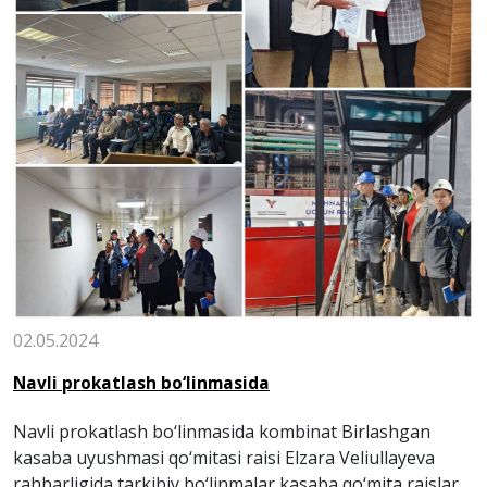
02.05.2024
Navli prokatlash bo‘linmasida
Navli prokatlash bo‘linmasida kombinat Birlashgan
kasaba uyushmasi qo‘mitasi raisi Elzara Veliullayeva
rahbarligida tarkibiy bo‘linmalar kasaba qo‘mita raislari