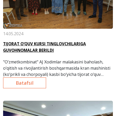
14.05.2024
TIJORAT O‘QUV KURSI TINGLOVCHILARIGA
GUVOHNOMALAR BЕRILDI
"O‘zmetkombinat" AJ Xodimlar malakasini baholash,
o‘qitish va rivojlantirish boshqarmasida kran mashinisti
(ko‘prikli va chorpoyali) kasbi bo‘yicha tijorat o‘quv
kursini muvaffaqiyatli tamomlagan tinglovchilarga
Batafsil
malaka toifasini belgilovchi guvohnomalar taqdim etildi.