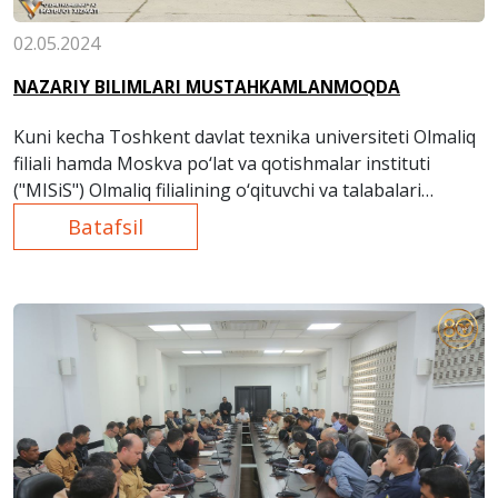
02.05.2024
NAZARIY BILIMLARI MUSTAHKAMLANMOQDA
Kuni kecha Toshkent davlat texnika universiteti Olmaliq
filiali hamda Moskva po‘lat va qotishmalar instituti
("MISiS") Olmaliq filialining o‘qituvchi va talabalari
"O‘zmetkombinat" AJga ishlab chiqarish jarayonlari bilan
Batafsil
tanishish maqsadida kelishdi.