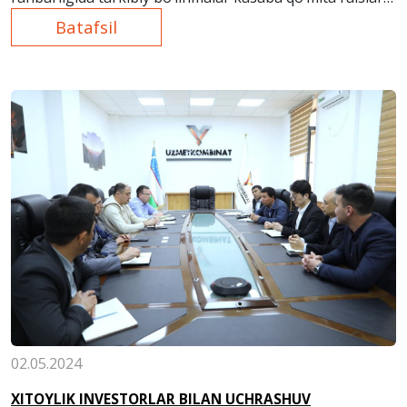
ishtirokida yig‘ilish bo‘lib o‘tdi.
Batafsil
02.05.2024
XITOYLIK INVESTORLAR BILAN UCHRASHUV