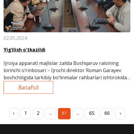
02.05.2024
Yig‘ilish o'tkazildi
Ijroiya apparati majlislar zalida Boshqaruv raisining
birinchi o‘rinbosari – Ijrochi direktor Roman Garayev
boshchiligida tarkibiy bo‘linmalar rahbarlari ishtirokida
yig‘ilish bo‘lib o‘tdi.
Batafsil
‹
1
2
65
66
›
...
61
...