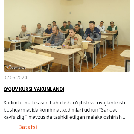
02.05.2024
O‘QUV KURSI YAKUNLANDI
Xodimlar malakasini baholash, o‘qitish va rivojlantirish
boshqarmasida kombinat xodimlari uchun "Sanoat
xavfsizligi" mavzusida tashkil etilgan malaka oshirish
kursi yakunlandi.
Batafsil