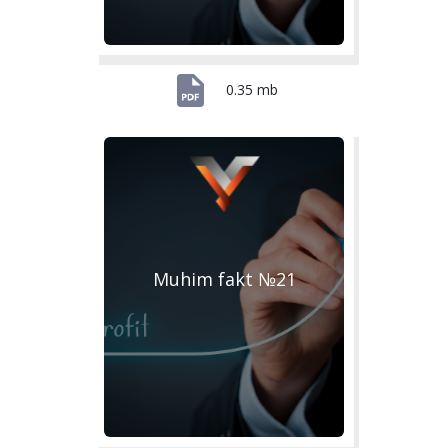
0.35 mb
Muhim fakt №21