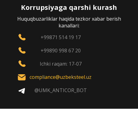
Korrupsiyaga qarshi kurash
Huquqbuzarliklar haqida tezkor xabar berish
kanallari:
+99871 514 19 17
+99890 998 67 20
Ichki raqam: 17-07
compliance@uzbeksteel.uz
@UMK_ANTICOR_BOT