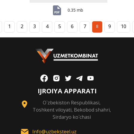
0.35 mb
1
2
3
4
5
6
7
9
10
8
IJROIYA APPARATI
O`zbekiston Respublikasi,
Toshkent viloyati, Bekobod shahri,
Sirdaryo ko`chasi
Info@uzbeksteel.uz