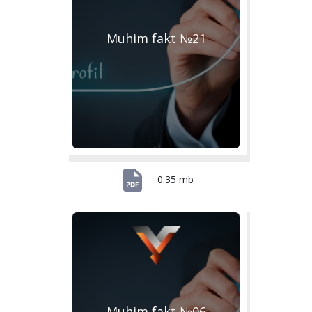
Muhim fakt №21
0.35 mb
Muhim fakt №06