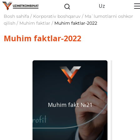
Uz
Bosh sahifa / Korporativ boshqaruv / Ma`lumotlarni oshkor
qilish / Muhim faktlar /
Muhim faktlar-2022
Muhim faktlar-2022
Muhim fakt №21