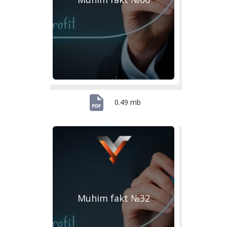
0.49 mb
Muhim fakt №32