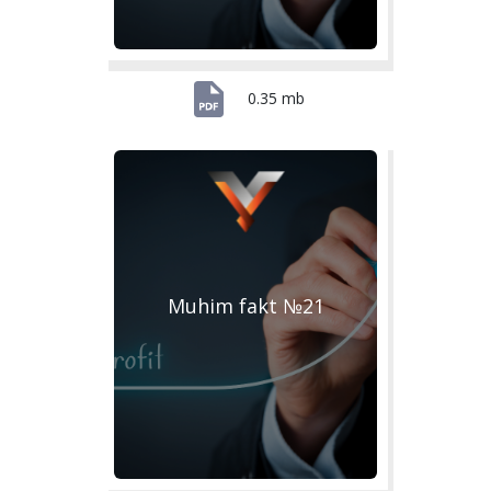
0.35 mb
Muhim fakt №21