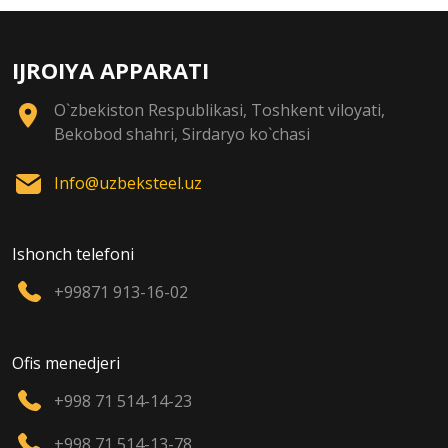
IJROIYA APPARATI
O`zbekiston Respublikasi, Toshkent viloyati,
Bekobod shahri, Sirdaryo ko`chasi
Info@uzbeksteel.uz
Ishonch telefoni
+99871 913-16-02
Ofis menedjeri
+998 71 514-14-23
+998 71 514-13-78