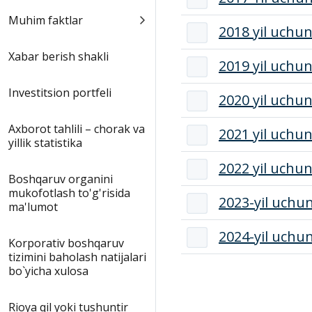
Muhim faktlar
2018 yil uchu
Xabar berish shakli
2019 yil uchu
Investitsion portfeli
2020 yil uchu
Аxborot tahlili – chorak va
2021 yil uchu
yillik statistika
2022 yil uchu
Boshqaruv organini
mukofotlash to'g'risida
2023-yil uchu
ma'lumot
2024-yil uchu
Korporativ boshqaruv
tizimini baholash natijalari
bo`yicha xulosa
Rioya qil yoki tushuntir