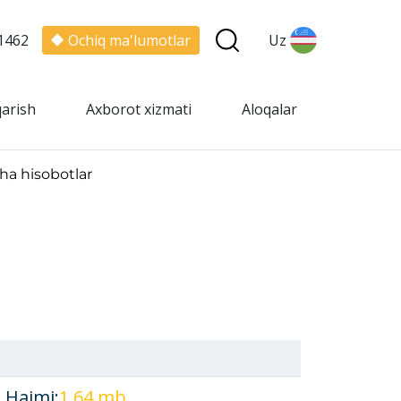
1462
Ochiq ma'lumotlar
Uz
qarish
Axborot xizmati
Aloqalar
ha hisobotlar
, Hajmi:
1.64 mb