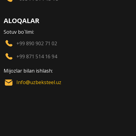
ALOQALAR
Sotuv bo`limi:
+99 890 902 71 02
+99 871 514 16 94
Mijozlar bilan ishlash:
Info@uzbeksteel.uz