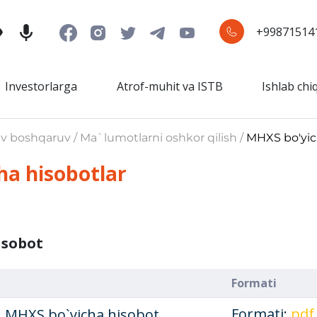
+99871514
Investorlarga
Atrof-muhit va ISTB
Ishlab chi
iv boshqaruv / Ma`lumotlarni oshkor qilish /
MHXS bo'yic
ha hisobotlar
isobot
Formati
Formati:
.pdf
n MHXS bo`yicha hisobot