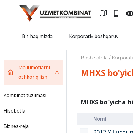
Biz haqimizda
Korporativ boshqaruv
Bosh sahifa / Korporat
Ma`lumotlarni
MHXS bo'yic
oshkor qilish
Kombinat tuzilmasi
MHXS bo`yicha h
Hisobotlar
Nomi
Biznes-reja
2017 Yil uchu