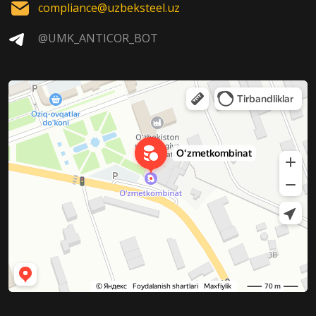
compliance@uzbeksteel.uz
@UMK_ANTICOR_BOT