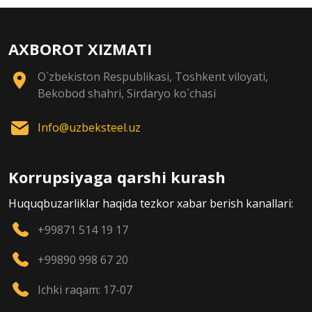
AXBOROT XIZMATI
O`zbekiston Respublikasi, Toshkent viloyati,
Bekobod shahri, Sirdaryo ko`chasi
Info@uzbeksteel.uz
Korrupsiyaga qarshi kurash
Huquqbuzarliklar haqida tezkor xabar berish kanallari:
+99871 514 19 17
+99890 998 67 20
Ichki raqam: 17-07