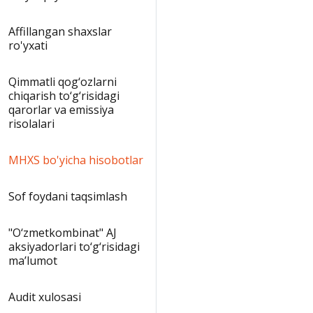
Affillangan shaxslar
ro'yxati
Qimmatli qog‘ozlarni
chiqarish to‘g‘risidagi
qarorlar va emissiya
risolalari
MHXS bo'yicha hisobotlar
Sof foydani taqsimlash
"O‘zmetkombinat" AJ
aksiyadorlari to‘g‘risidagi
ma’lumot
Audit xulosasi