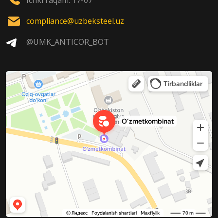
compliance@uzbeksteel.uz
@UMK_ANTICOR_BOT