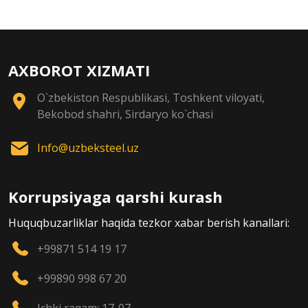
AXBOROT XIZMATI
O`zbekiston Respublikasi, Toshkent viloyati,
Bekobod shahri, Sirdaryo ko`chasi
Info@uzbeksteel.uz
Korrupsiyaga qarshi kurash
Huquqbuzarliklar haqida tezkor xabar berish kanallari:
+99871 514 19 17
+99890 998 67 20
Ichki raqam: 17-07