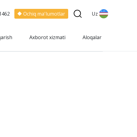
1462
Ochiq ma'lumotlar
Uz
qarish
Axborot xizmati
Aloqalar