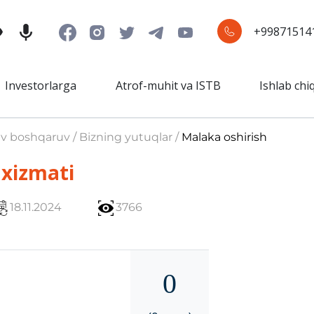
+99871514
Investorlarga
Atrof-muhit va ISTB
Ishlab chi
iv boshqaruv / Bizning yutuqlar /
Malaka oshirish
xizmati
18.11.2024
3766
0