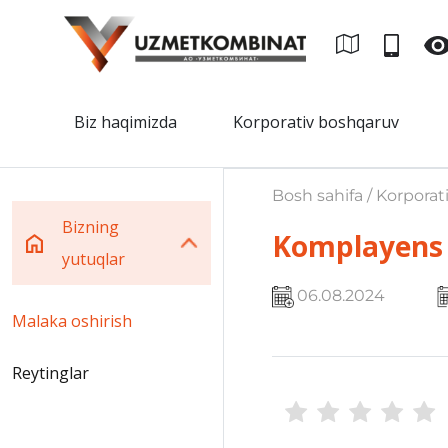
Biz haqimizda
Korporativ boshqaruv
Bosh sahifa / Korporat
Bizning
Komplayens 
yutuqlar
06.08.2024
Malaka oshirish
Reytinglar