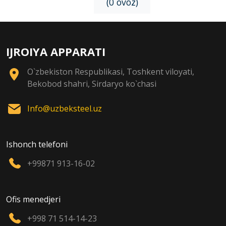
(0 ovoz)
IJROIYA APPARATI
O`zbekiston Respublikasi, Toshkent viloyati,
Bekobod shahri, Sirdaryo ko`chasi
Info@uzbeksteel.uz
Ishonch telefoni
+99871 913-16-02
Ofis menedjeri
+998 71 514-14-23