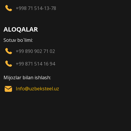
+998 71 514-13-78
ALOQALAR
Sotuv bo`limi:
+99 890 902 71 02
+99 871 514 16 94
Mijozlar bilan ishlash:
Info@uzbeksteel.uz