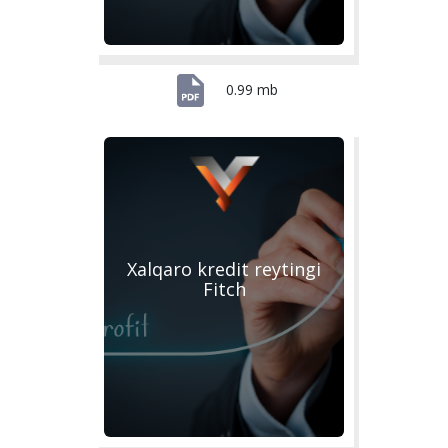
0.99 mb
Xalqaro kredit reytingi
Fitch