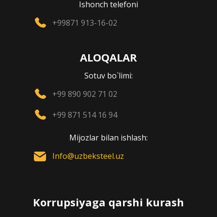
Ishonch telefoni
+99871 913-16-02
ALOQALAR
Sotuv bo`limi:
+99 890 902 71 02
+99 871 514 16 94
Mijozlar bilan ishlash:
Info@uzbeksteel.uz
Korrupsiyaga qarshi kurash