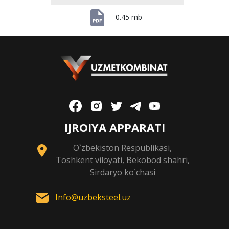
0.45 mb
IJROIYA APPARATI
O`zbekiston Respublikasi,
Toshkent viloyati, Bekobod shahri,
Sirdaryo ko`chasi
Info@uzbeksteel.uz