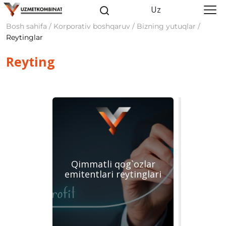
Uz
Bosh sahifa / Korporativ boshqaruv / Bizning yutuqlar /
Reytinglar
Reyting
Qimmatli qog`ozlar
emitentlari reytinglari