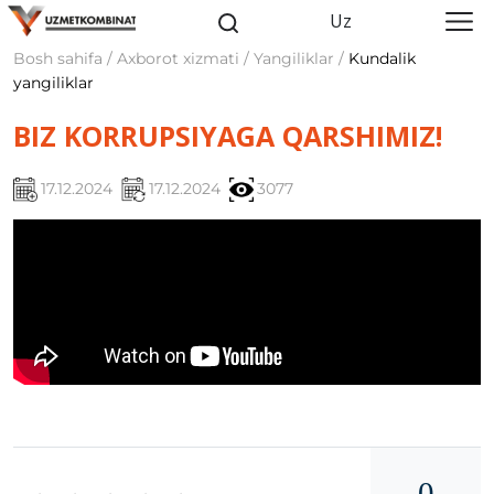
Uz
Bosh sahifa / Axborot xizmati / Yangiliklar /
Kundalik
yangiliklar
BIZ KORRUPSIYAGA QARSHIMIZ!
17.12.2024
17.12.2024
3077
0