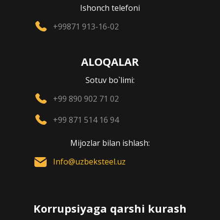
Ishonch telefoni
+99871 913-16-02
ALOQALAR
Sotuv bo`limi:
+99 890 902 71 02
+99 871 514 16 94
Mijozlar bilan ishlash:
Info@uzbeksteel.uz
Korrupsiyaga qarshi kurash