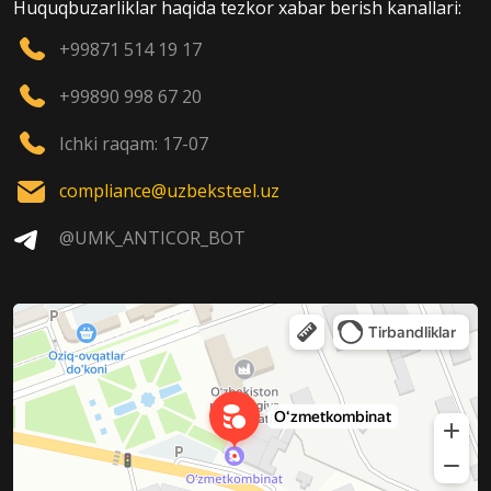
Huquqbuzarliklar haqida tezkor xabar berish kanallari:
+99871 514 19 17
+99890 998 67 20
Ichki raqam: 17-07
compliance@uzbeksteel.uz
@UMK_ANTICOR_BOT