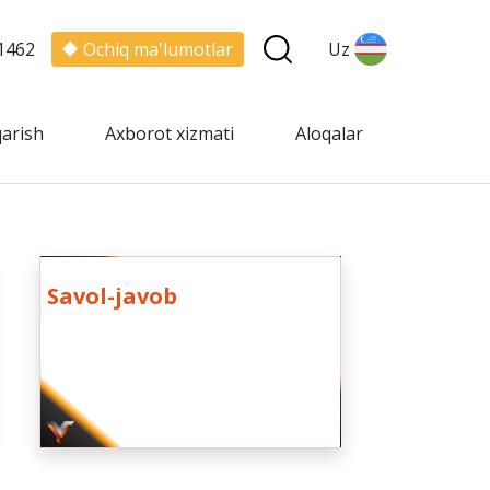
1462
Ochiq ma'lumotlar
Uz
qarish
Axborot xizmati
Aloqalar
Savol-javob