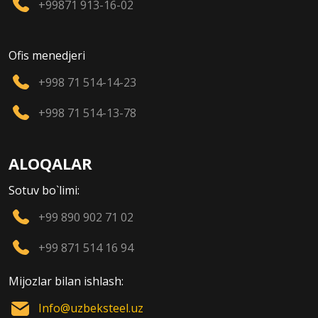
+99871 913-16-02
Ofis menedjeri
+998 71 514-14-23
+998 71 514-13-78
ALOQALAR
Sotuv bo`limi:
+99 890 902 71 02
+99 871 514 16 94
Mijozlar bilan ishlash:
Info@uzbeksteel.uz