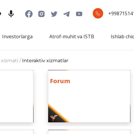
+99871514
Investorlarga
Atrof-muhit va ISTB
Ishlab chi
 xizmati /
Interaktiv xizmatlar
Forum