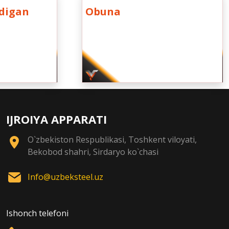
adigan
Obuna
IJROIYA APPARATI
O`zbekiston Respublikasi, Toshkent viloyati,
Bekobod shahri, Sirdaryo ko`chasi
Info@uzbeksteel.uz
Ishonch telefoni