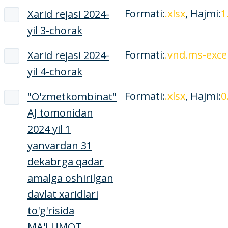
Formati:
.xlsx
, Hajmi:
1
Xarid rejasi 2024-
yil 3-chorak
Formati:
.vnd.ms-exce
Xarid rejasi 2024-
yil 4-chorak
Formati:
.xlsx
, Hajmi:
0
"O'zmetkombinat"
AJ tomonidan
2024 yil 1
yanvardan 31
dekabrga qadar
amalga oshirilgan
davlat xaridlari
to'g'risida
MA'LUMOT