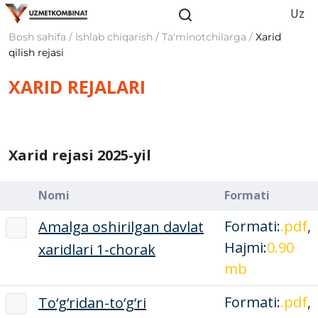
Uz
Bosh sahifa / Ishlab chiqarish / Ta'minotchilarga /
Xarid
qilish rejasi
XARID REJALARI
Xarid rejasi 2025-yil
Nomi
Formati
Formati:
.pdf
,
Amalga oshirilgan davlat
Hajmi:
0.90
xaridlari 1-chorak
mb
Formati:
.pdf
,
To‘g‘ridan-to‘g‘ri