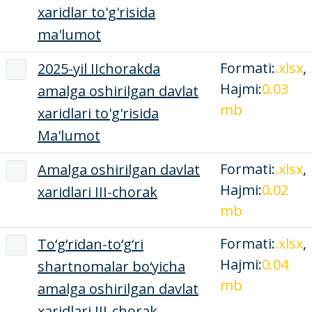
xaridlar to'g'risida
ma'lumot
Formati:
.xlsx
,
2025-yil IIchorakda
Hajmi:
0.03
amalga oshirilgan davlat
mb
xaridlari to'g'risida
Ma'lumot
Formati:
.xlsx
,
Amalga oshirilgan davlat
Hajmi:
0.02
xaridlari III-chorak
mb
Formati:
.xlsx
,
To‘g‘ridan-to‘g‘ri
Hajmi:
0.04
shartnomalar bo‘yicha
mb
amalga oshirilgan davlat
xaridlari III-chorak