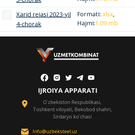
Formati:
.xlsx
,
Xarid rejasi 2023-yil
Hajmi:
1.09 mb
4-chorak
IJROIYA APPARATI
O`zbekiston Respublikasi,
Toshkent viloyati, Bekobod shahri,
Sirdaryo ko`chasi
Info@uzbeksteel.uz