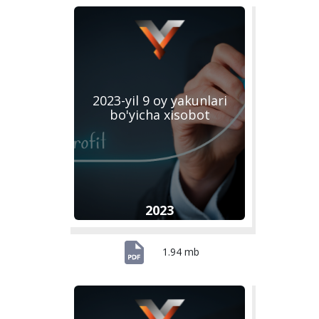
2023-yil 9 oy yakunlari
bo'yicha xisobot
2023
1.94 mb