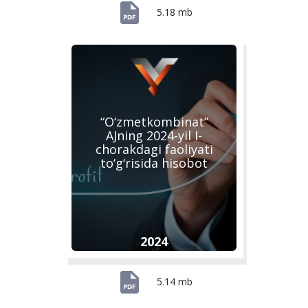
5.18 mb
“O‘zmetkombinat”
AJning 2024-yil I-
chorakdagi faoliyati
to‘g‘risida hisobot
2024
5.14 mb