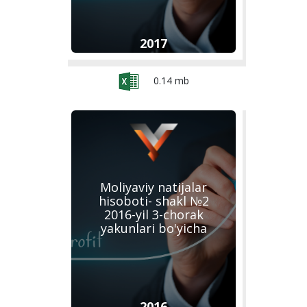
2017
0.14 mb
Moliyaviy natijalar
hisoboti- shakl №2
2016-yil 3-chorak
yakunlari bo'yicha
2016