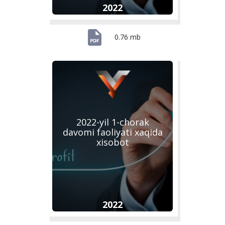
2022
0.76 mb
2022-yil 1-chorak
davomi faoliyati xaqida
xisobot
2022