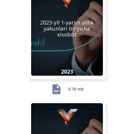
2023-yil 1-yarim yillik
yakunlari bo'yicha
xisobot
2023
0.76 mb