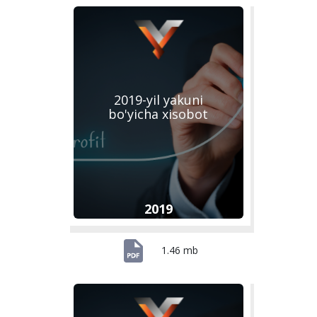
2019-yil yakuni
bo'yicha xisobot
2019
1.46 mb