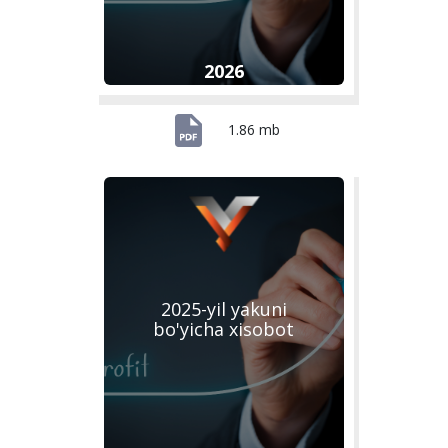
2026
1.86 mb
2025-yil yakuni
bo'yicha xisobot