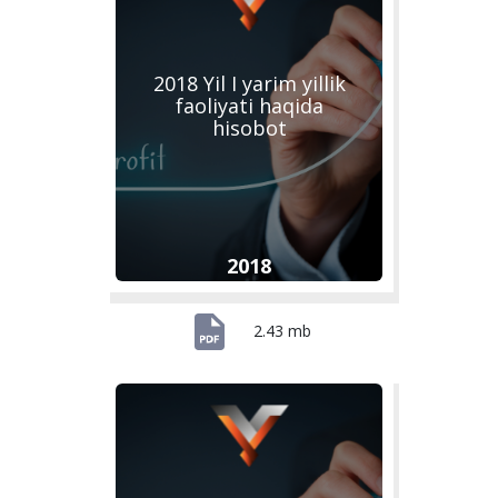
2018 Yil I yarim yillik
faoliyati haqida
hisobot
2018
2.43 mb