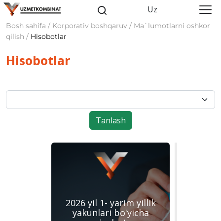
Uz
Bosh sahifa / Korporativ boshqaruv / Ma`lumotlarni oshkor
qilish /
Hisobotlar
Hisobotlar
Tanlash
2026 yil 1- yarim yillik
yakunlari bo'yicha