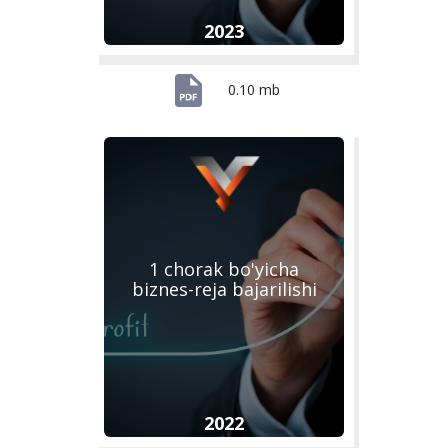
2023
0.10 mb
1 chorak bo'yicha
biznes-reja bajarilishi
2022