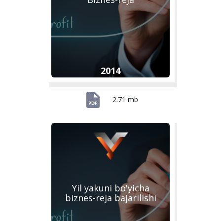
2014
2.71 mb
Yil yakuni bo'yicha
biznes-reja bajarilishi