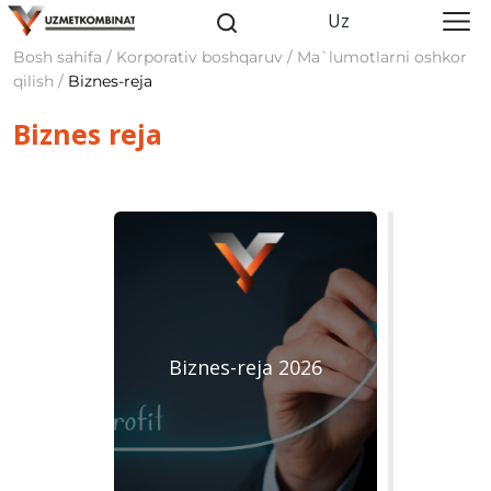
Uz
Bosh sahifa / Korporativ boshqaruv / Ma`lumotlarni oshkor
qilish /
Biznes-reja
Biznes reja
Biznes-reja 2026