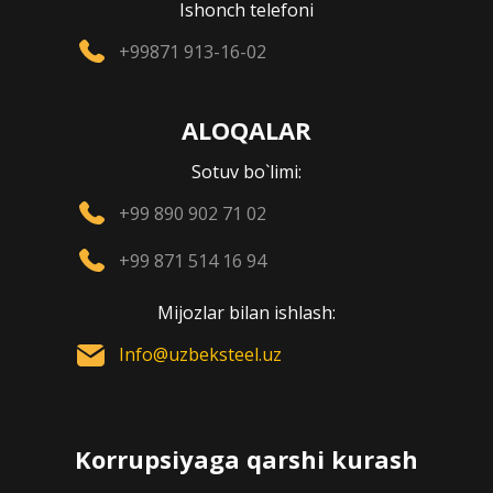
Ishonch telefoni
+99871 913-16-02
ALOQALAR
Sotuv bo`limi:
+99 890 902 71 02
+99 871 514 16 94
Mijozlar bilan ishlash:
Info@uzbeksteel.uz
Korrupsiyaga qarshi kurash