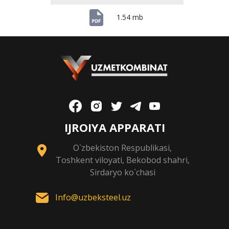
1.54 mb
IJROIYA APPARATI
O`zbekiston Respublikasi,
Toshkent viloyati, Bekobod shahri,
Sirdaryo ko`chasi
Info@uzbeksteel.uz