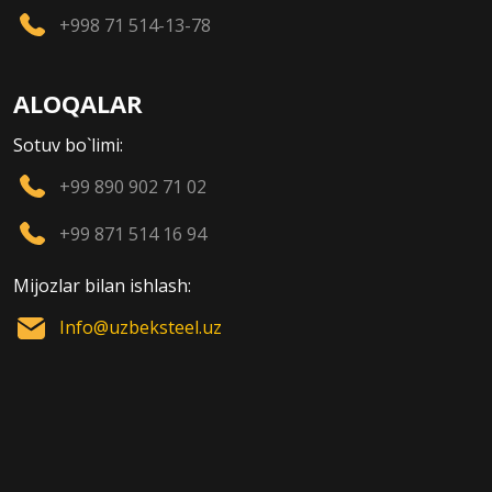
+998 71 514-13-78
ALOQALAR
Sotuv bo`limi:
+99 890 902 71 02
+99 871 514 16 94
Mijozlar bilan ishlash:
Info@uzbeksteel.uz