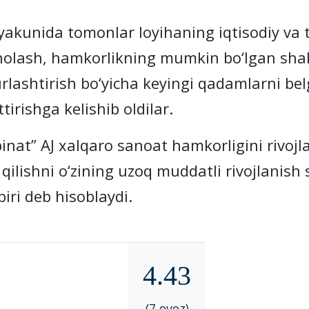
ida tomonlar loyihaning iqtisodiy va t
holash, hamkorlikning mumkin bo‘lgan shak
urlashtirish bo‘yicha keyingi qadamlarni bel
tirishga kelishib oldilar.
 AJ xalqaro sanoat hamkorligini rivojlant
 qilishni o‘zining uzoq muddatli rivojlanis
biri deb hisoblaydi.
4.43
(7 ovoz)