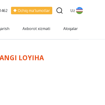
1462
Ochiq ma'lumotlar
Uz
qarish
Axborot xizmati
Aloqalar
YANGI LOYIHA