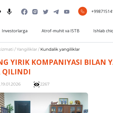
+99871514
Investorlarga
Atrof-muhit va ISTB
Ishlab chi
izmati / Yangiliklar /
Kundalik yangiliklar
G YIRIK KOMPANIYASI BILAN 
QILINDI
19.01.2026
2267