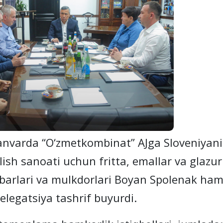
anvarda “O‘zmetkombinat” AJga Sloveniyan
lish sanoati uchun fritta, emallar va glazur
barlari va mulkdorlari Boyan Spolenak ha
elegatsiya tashrif buyurdi.