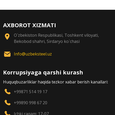
AXBOROT XIZMATI
O`zbekiston Respublikasi, Toshkent viloyati,
Bekobod shahri, Sirdaryo ko`chasi
Info@uzbeksteel.uz
Korrupsiyaga qarshi kurash
Huquqbuzarliklar haqida tezkor xabar berish kanallari:
+99871 514 19 17
+99890 998 67 20
Ichki raqam: 17-07