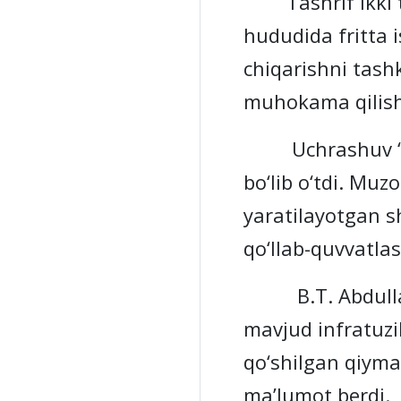
Tashrif ikki to
hududida fritta 
chiqarishni tash
muhokama qilish
Uchrashuv “O‘zm
bo‘lib o‘tdi. Muz
yaratilayotgan s
qo‘llab-quvvatla
B.T. Abdullayev
mavjud infratuzil
qo‘shilgan qiymat
ma’lumot berdi.