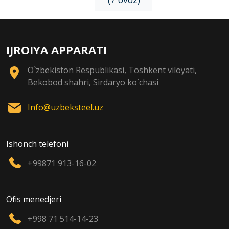
IJROIYA APPARATI
O`zbekiston Respublikasi, Toshkent viloyati,
Bekobod shahri, Sirdaryo ko`chasi
Info@uzbeksteel.uz
Ishonch telefoni
+99871 913-16-02
Ofis menedjeri
+998 71 514-14-23