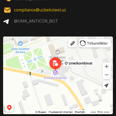
compliance@uzbeksteel.uz
@UMK_ANTICOR_BOT