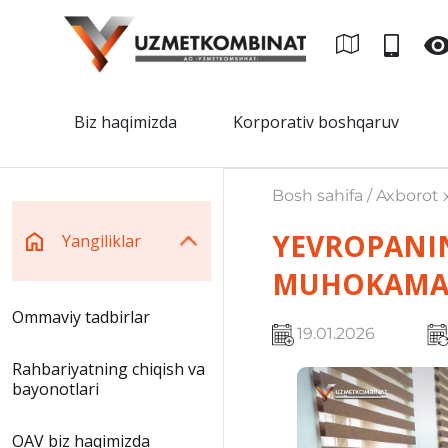
Biz haqimizda
Korporativ boshqaruv
Bosh sahifa / Axborot x
YEVROPANIN
Yangiliklar
MUHOKAMA 
Ommaviy tadbirlar
19.01.2026
Rahbariyatning chiqish va
bayonotlari
OAV biz haqimizda