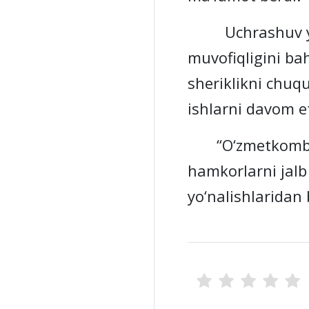
Uchrashuv yakun
muvofiqligini ba
sheriklikni chuq
ishlarni davom et
“O‘zmetkombinat”
hamkorlarni jalb
yo‘nalishlaridan 