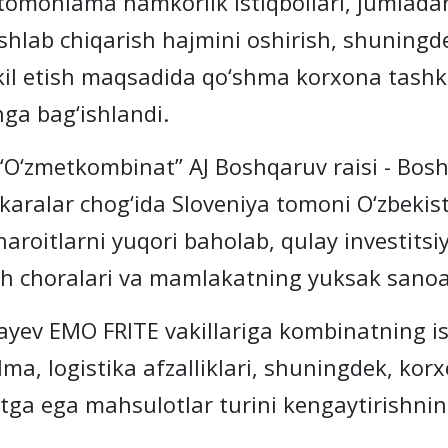
monlama hamkorlik istiqbollari, jumladan
ishlab chiqarish hajmini oshirish, shuningde
kil etish maqsadida qo‘shma korxona tashki
ga bag‘ishlandi.
etkombinat” AJ Boshqaruv raisi - Bosh di
okaralar chog‘ida Sloveniya tomoni O‘zbekis
haroitlarni yuqori baholab, qulay investits
sh choralari va mamlakatning yuksak sanoat
 EMO FRITE vakillariga kombinatning ishl
ma, logistika afzalliklari, shuningdek, korx
ga ega mahsulotlar turini kengaytirishning 