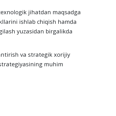
exnologik jihatdan maqsadga
llarini ishlab chiqish hamda
gilash yuzasidan birgalikda
irish va strategik xorijiy
h strategiyasining muhim