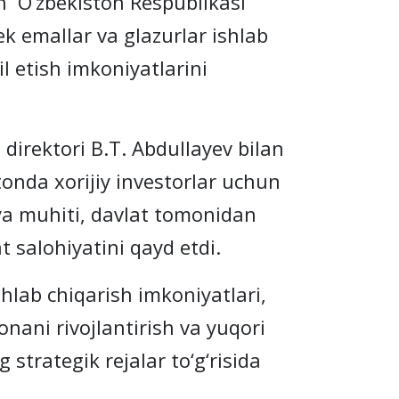
 O‘zbekiston Respublikasi
k emallar va glazurlar ishlab
l etish imkoniyatlarini
rektori B.T. Abdullayev bilan
tonda xorijiy investorlar uchun
iya muhiti, davlat tomonidan
 salohiyatini qayd etdi.
ab chiqarish imkoniyatlari,
onani rivojlantirish va yuqori
strategik rejalar to‘g‘risida