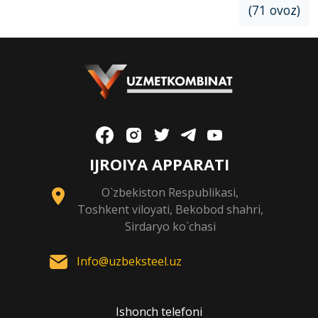
(71 ovoz)
IJROIYA APPARATI
O`zbekiston Respublikasi,
Toshkent viloyati, Bekobod shahri,
Sirdaryo ko`chasi
Info@uzbeksteel.uz
Ishonch telefoni