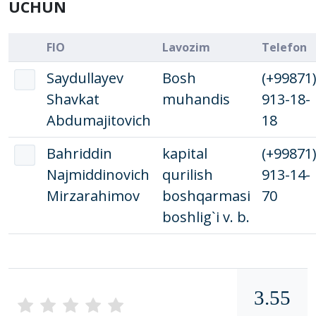
UCHUN
FIO
Lavozim
Telefon
Saydullayеv
Bosh
(+99871
Shavkat
muhandis
913-18-
Abdumajitovich
18
Bahriddin
kapital
(+99871
Najmiddinovich
qurilish
913-14-
Mirzarahimov
boshqarmasi
70
boshlig`i v. b.
3.55