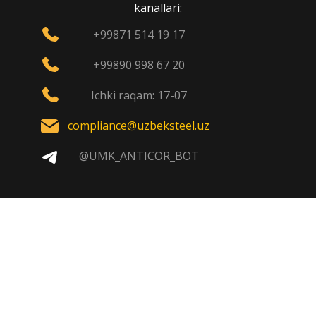
kanallari:
+99871 514 19 17
+99890 998 67 20
Ichki raqam: 17-07
compliance@uzbeksteel.uz
@UMK_ANTICOR_BOT