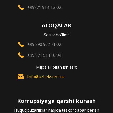
+99871 913-16-02
ALOQALAR
Sotuv bo`limi:
+99 890 902 71 02
+99 871 514 16 94
Mijozlar bilan ishlash:
Info@uzbeksteel.uz
Korrupsiyaga qarshi kurash
Huquqbuzarliklar haqida tezkor xabar berish