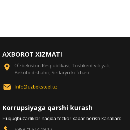
AXBOROT XIZMATI
O`zbekiston Respublikasi, Toshkent viloyati,
Bekobod shahri, Sirdaryo ko`chasi
Info@uzbeksteel.uz
Korrupsiyaga qarshi kurash
Huquqbuzarliklar haqida tezkor xabar berish kanallari:
+99871 514 19 17