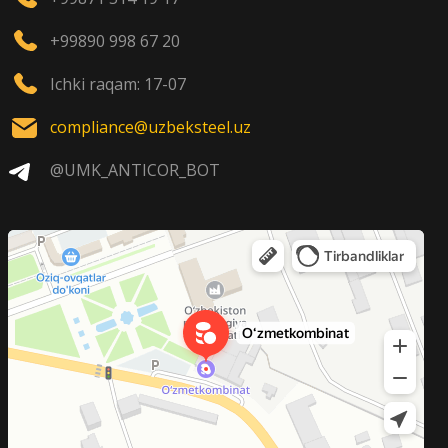
+99890 998 67 20
Ichki raqam: 17-07
compliance@uzbeksteel.uz
@UMK_ANTICOR_BOT