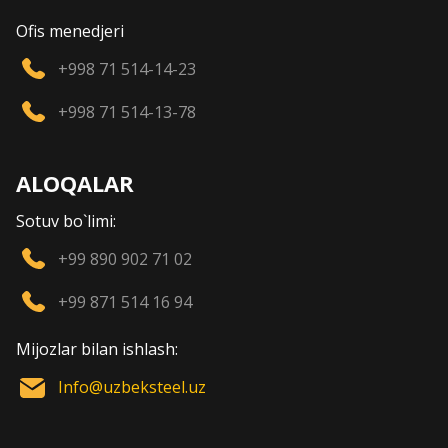
Ofis menedjeri
+998 71 514-14-23
+998 71 514-13-78
ALOQALAR
Sotuv bo`limi:
+99 890 902 71 02
+99 871 514 16 94
Mijozlar bilan ishlash:
Info@uzbeksteel.uz