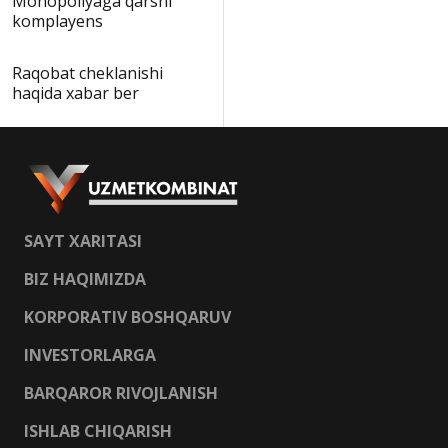
Monopoliyaga qarshi
komplayens
Raqobat cheklanishi
haqida xabar ber
SAYT XARITASI
BIZ HAQIMIZDA
KORPORATIV BOSHQARUV
INVESTORLARGA
BARQAROR RIVOJLANISH
ISHLAB CHIQARISH