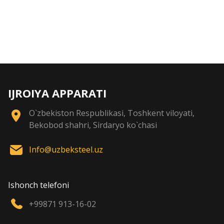
IJROIYA APPARATI
O`zbekiston Respublikasi, Toshkent viloyati,
Bekobod shahri, Sirdaryo ko`chasi
Info@uzbeksteel.uz
Ishonch telefoni
+99871 913-16-02