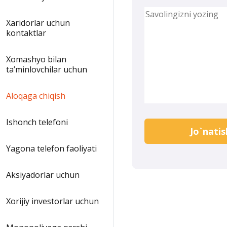
Xaridorlar uchun
kontaktlar
Xomashyo bilan
taʼminlovchilar uchun
Aloqaga chiqish
Ishonch telefoni
Jo`natis
Yagona telefon faoliyati
Aksiyadorlar uchun
Xorijiy investorlar uchun