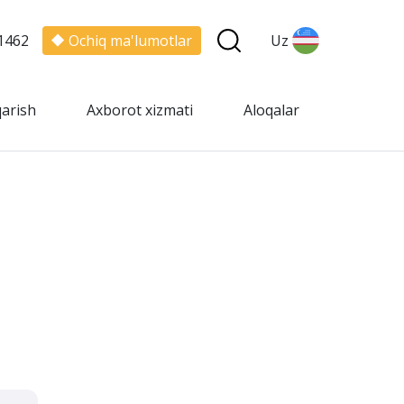
1462
Ochiq ma'lumotlar
Uz
qarish
Axborot xizmati
Aloqalar