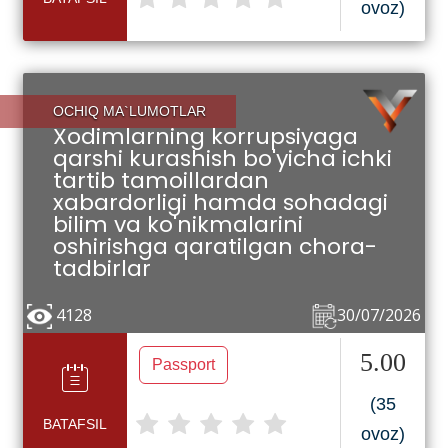
ovoz)
OCHIQ MA`LUMOTLAR
Xodimlarning korrupsiyaga
qarshi kurashish bo'yicha ichki
tartib tamoillardan
xabardorligi hamda sohadagi
bilim va ko'nikmalarini
oshirishga qaratilgan chora-
tadbirlar
4128
30/07/2026
5.00
Passport
(35
BATAFSIL
ovoz)