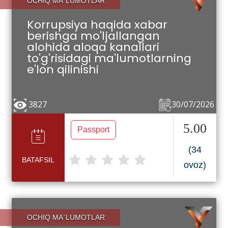
OCHIQ MA`LUMOTLAR
Korrupsiya haqida xabar
berishga mo'ljallangan
alohida aloqa kanallari
to'g'risidagi ma'lumotlarning
e'lon qilinishi
3827
30/07/2026
5.00
Passport
(34
BATAFSIL
ovoz)
OCHIQ MA`LUMOTLAR