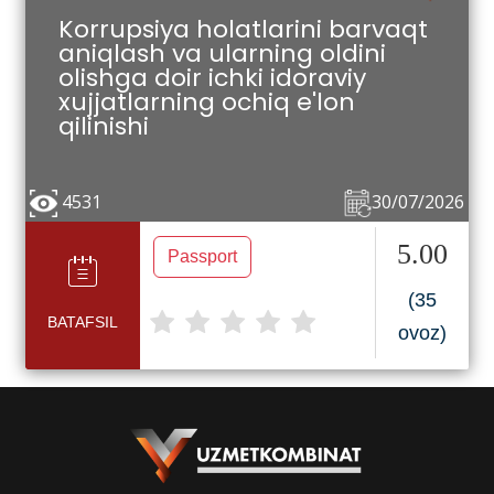
Korrupsiya holatlarini barvaqt
aniqlash va ularning oldini
olishga doir ichki idoraviy
xujjatlarning ochiq e'lon
qilinishi
4531
30/07/2026
5.00
Passport
(35
BATAFSIL
ovoz)