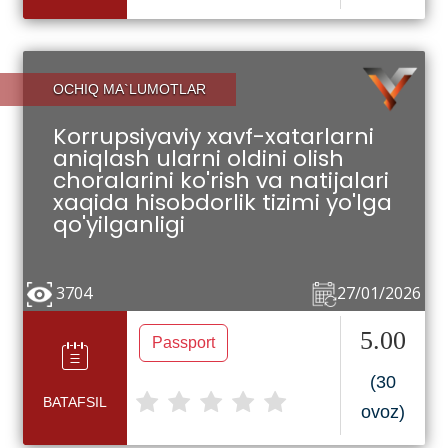
OCHIQ MA`LUMOTLAR
Korrupsiyaviy xavf-xatarlarni
aniqlash ularni oldini olish
choralarini ko'rish va natijalari
xaqida hisobdorlik tizimi yo'lga
qo'yilganligi
3704
27/01/2026
5.00
Passport
(30
BATAFSIL
ovoz)