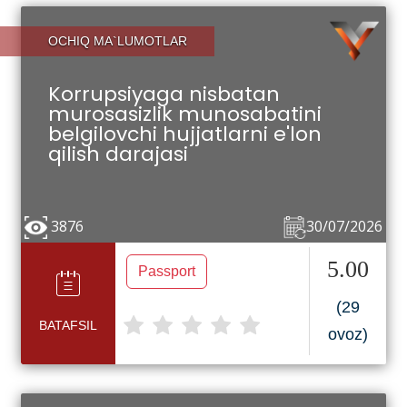
OCHIQ MA`LUMOTLAR
Korrupsiyaga nisbatan
murosasizlik munosabatini
belgilovchi hujjatlarni e'lon
qilish darajasi
3876
30/07/2026
5.00
Passport
(29
BATAFSIL
ovoz)