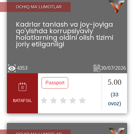
OCHIQ MA`LUMOTLAR
Kadrlar tanlash va joy-joyiga
qo'yishda korrupsiyaviy
holatlarning oldini olish tizimi
joriy etilganligi
4353
30/07/2026
5.00
Passport
(33
BATAFSIL
ovoz)