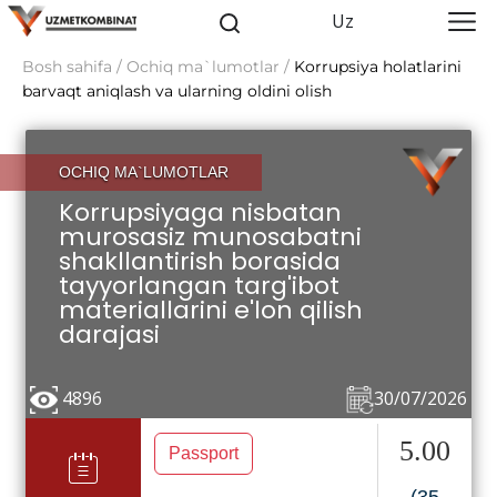
Uz
Bosh sahifa / Ochiq ma`lumotlar /
Korrupsiya holatlarini
barvaqt aniqlash va ularning oldini olish
OCHIQ MA`LUMOTLAR
Korrupsiyaga nisbatan
murosasiz munosabatni
shakllantirish borasida
tayyorlangan targ'ibot
materiallarini e'lon qilish
darajasi
4896
30/07/2026
5.00
Passport