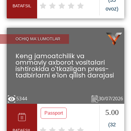
(35
BATAFSIL
ovoz)
OCHIQ MA`LUMOTLAR
Keng jamoatchilik va
ommaviy axborot vositalari
ishtirokida o'tkazilgan press-
tadbirlarni e'lon qilish darajasi
5344
30/07/2026
5.00
Passport
(32
BATAFSIL