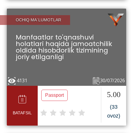
OCHIQ MA`LUMOTLAR
Manfaatlar to'qnashuvi
holatlari haqida jamoatchilik
oldida hisobdorlik tizimining
joriy etilganligi
4131
30/07/2026
5.00
Passport
(33
BATAFSIL
ovoz)