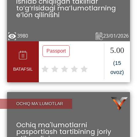
ishlab chiqilgan takliflar
to‘g‘risidagi ma’lumotlarning
e’lon qilinishi
3980
23/01/2026
5.00
Passport
(15
BATAFSIL
ovoz)
OCHIQ MA`LUMOTLAR
Ochiq ma'lumotlarni
pasportlash tartibining joriy