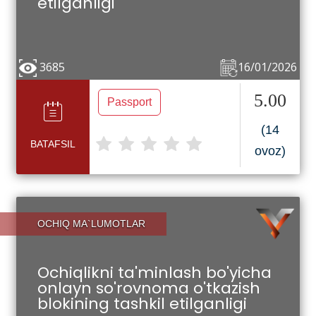
etilganligi
3685
16/01/2026
5.00
Passport
(14
BATAFSIL
ovoz)
OCHIQ MA`LUMOTLAR
Ochiqlikni ta'minlash bo'yicha
onlayn so'rovnoma o'tkazish
blokining tashkil etilganligi