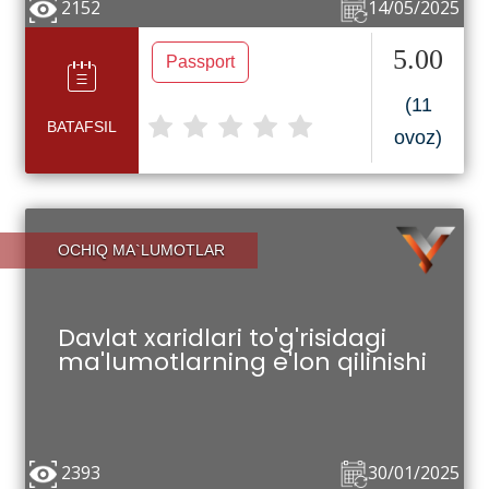
2152
14/05/2025
5.00
Passport
(11
BATAFSIL
ovoz)
OCHIQ MA`LUMOTLAR
Davlat xaridlari to'g'risidagi
ma'lumotlarning e'lon qilinishi
2393
30/01/2025