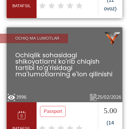
(11
BATAFSIL
ovoz)
OCHIQ MA`LUMOTLAR
Ochiqlik sohasidagi
shikoyatlarni ko'rib chiqish
tartibi to'g'risidagi
ma'lumotlarning e'lon qilinishi
3996
25/02/2026
5.00
Passport
(14
BATAFSIL