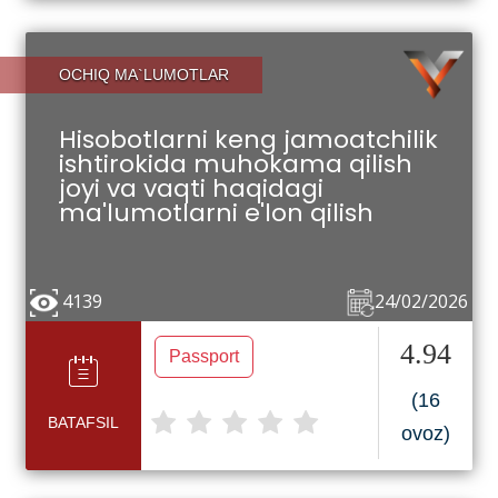
OCHIQ MA`LUMOTLAR
Hisobotlarni keng jamoatchilik
ishtirokida muhokama qilish
joyi va vaqti haqidagi
ma'lumotlarni e'lon qilish
4139
24/02/2026
4.94
Passport
(16
BATAFSIL
ovoz)