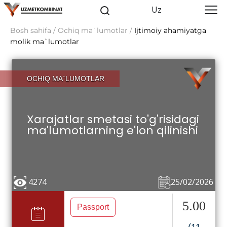
Uz
Bosh sahifa / Ochiq ma`lumotlar /
Ijtimoiy ahamiyatga
molik ma`lumotlar
OCHIQ MA`LUMOTLAR
Xarajatlar smetasi to'g'risidagi
ma'lumotlarning e'lon qilinishi
4274
25/02/2026
5.00
Passport