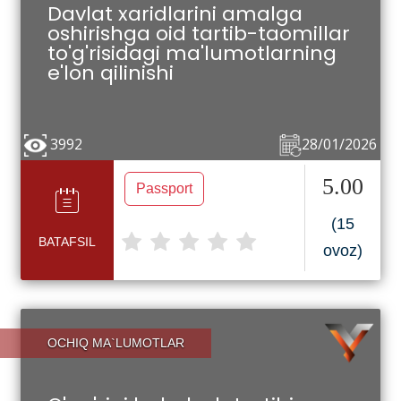
Davlat xaridlarini amalga
oshirishga oid tartib-taomillar
to'g'risidagi ma'lumotlarning
e'lon qilinishi
3992
28/01/2026
5.00
Passport
(15
BATAFSIL
ovoz)
OCHIQ MA`LUMOTLAR