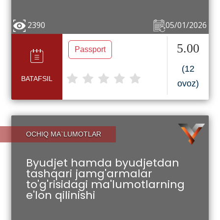
2390
05/01/2026
5.00
Passport
(12
BATAFSIL
ovoz)
OCHIQ MA`LUMOTLAR
Byudjet hamda byudjetdan
tashqari jamg'armalar
to'g'risidagi ma'lumotlarning
e'lon qilinishi