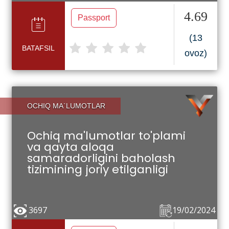
4.69
Passport
(13
BATAFSIL
ovoz)
OCHIQ MA`LUMOTLAR
Ochiq ma'lumotlar to'plami
va qayta aloqa
samaradorligini baholash
tizimining joriy etilganligi
3697
19/02/2024