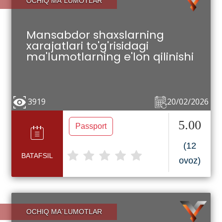
OCHIQ MA`LUMOTLAR
Mansabdor shaxslarning
xarajatlari to'g'risidagi
ma'lumotlarning e'lon qilinishi
3919
20/02/2026
5.00
Passport
(12
BATAFSIL
ovoz)
OCHIQ MA`LUMOTLAR