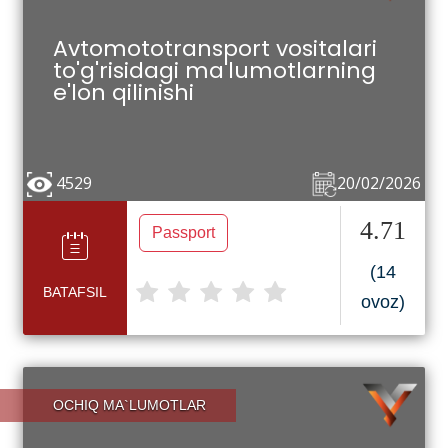
Avtomototransport vositalari
to'g'risidagi ma'lumotlarning
e'lon qilinishi
4529
20/02/2026
4.71
Passport
(14
BATAFSIL
ovoz)
OCHIQ MA`LUMOTLAR