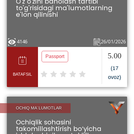
O'z o'zini baholash tartibi
to'g'risidagi ma'lumotlarning
e'lon qilinishi
4146
26/01/2026
5.00
Passport
(17
BATAFSIL
ovoz)
OCHIQ MA`LUMOTLAR
Ochiqlik sohasini
takomillashtirish bo‘yicha