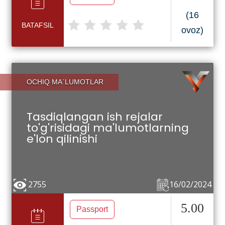
(16
BATAFSIL
ovoz)
OCHIQ MA`LUMOTLAR
Tasdiqlangan ish rejalar
to'g'risidagi ma'lumotlarning
e'lon qilinishi
2755
16/02/2024
5.00
Passport