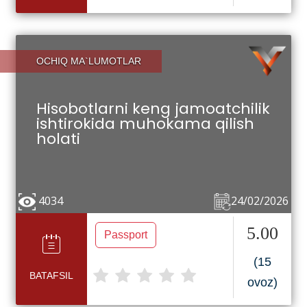
OCHIQ MA`LUMOTLAR
Hisobotlarni keng jamoatchilik
ishtirokida muhokama qilish
holati
4034
24/02/2026
5.00
Passport
(15
BATAFSIL
ovoz)