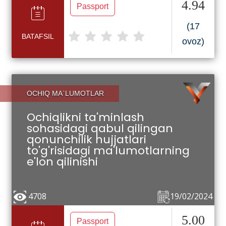
4.94
Passport
(17
BATAFSIL
ovoz)
OCHIQ MA`LUMOTLAR
Ochiqlikni ta'minlash
sohasidagi qabul qilingan
qonunchilik hujjatlari
to'g'risidagi ma'lumotlarning
e'lon qilinishi
4708
19/02/2024
5.00
Passport