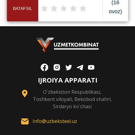
(16
BATAFSIL
ovoz)
IJROIYA APPARATI
O`zbekiston Respublikasi,
Toshkent viloyati, Bekobod shahri,
Sirdaryo ko`chasi
Info@uzbeksteel.uz