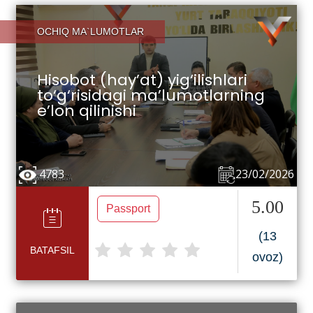
OCHIQ MA`LUMOTLAR
Hisobot (hay’at) yig‘ilishlari
to‘g‘risidagi ma’lumotlarning
e’lon qilinishi
4783
23/02/2026
5.00
Passport
(13
BATAFSIL
ovoz)