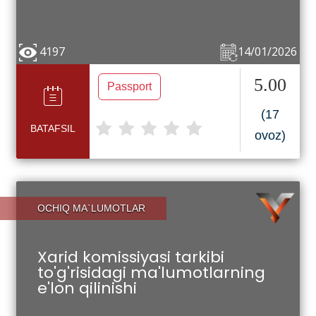
4197
14/01/2026
5.00
Passport
(17
BATAFSIL
ovoz)
OCHIQ MA`LUMOTLAR
Xarid komissiyasi tarkibi
to'g'risidagi ma'lumotlarning
e'lon qilinishi