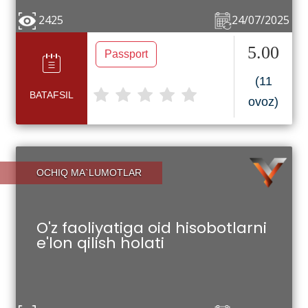
2425
24/07/2025
5.00
Passport
(11
BATAFSIL
ovoz)
OCHIQ MA`LUMOTLAR
O'z faoliyatiga oid hisobotlarni
e'lon qilish holati