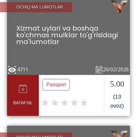
OCHIQ MA`LUMOTLAR
Xizmat uylari va boshqa
ko'chmas mulklar to'g'risidagi
ma'lumotlar
4711
20/02/2026
5.00
Passport
(13
BATAFSIL
ovoz)