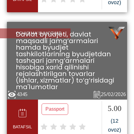
ovoz)
Davlat byudjeti, davlat
OCHIQ MA`LUMOTLAR
maqsadli jamg‘armalari
hamda byudjet
tashkilotlarining byudjetdan
tashqari jamg‘armalari
hisobiga xarid qilinishi
rejalashtirilgan tovarlar
(ishlar, xizmatlar) to‘g‘risidagi
ma'lumotlar
4345
25/02/2026
5.00
Passport
(12
BATAFSIL
ovoz)