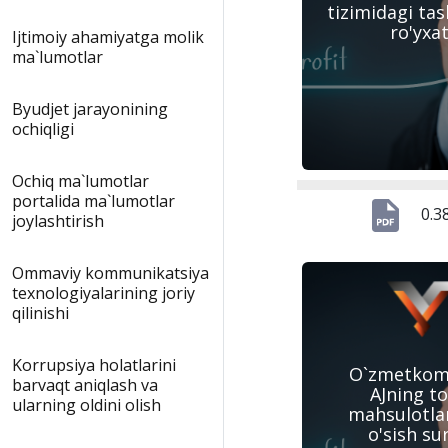
tizimidagi tas
ro'yxat
Ijtimoiy ahamiyatga molik
ma`lumotlar
Byudjet jarayonining
ochiqligi
Ochiq ma`lumotlar
portalida ma`lumotlar
0.3
joylashtirish
Ommaviy kommunikatsiya
texnologiyalarining joriy
qilinishi
Korrupsiya holatlarini
O`zmetkom
barvaqt aniqlash va
AJning t
ularning oldini olish
mahsulotla
o'sish sur