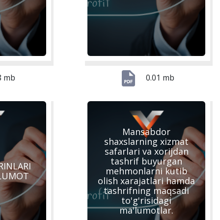
8 mb
0.01 mb
Mansabdor
shaxslarning xizmat
safarlari va xorijdan
tashrif buyurgan
RINLARI
mehmonlarni kutib
`LUMOT
olish xarajatlari hamda
tashrifning maqsadi
to'g'risidagi
ma'lumotlar.