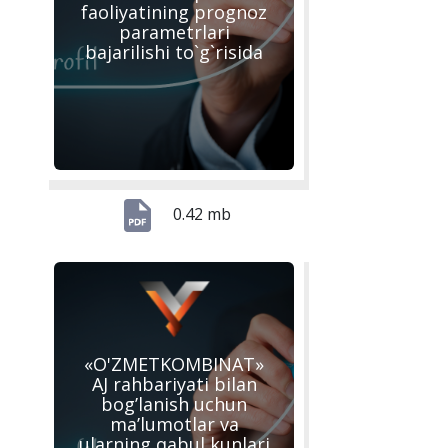
faoliyatining prognoz
parametrlari
bajarilishi to`g`risida
0.42 mb
«O'ZMETKOMBINAT»
AJ rahbariyati bilan
bog’lanish uchun
ma’lumotlar va
ularning qabul kunlari