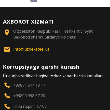
AXBOROT XIZMATI
O`zbekiston Respublikasi, Toshkent viloyati,
Bekobod shahri, Sirdaryo ko`chasi
Info@uzbeksteel.uz
Korrupsiyaga qarshi kurash
Huquqbuzarliklar haqida tezkor xabar berish kanallari:
+99871 514 19 17
+99890 998 67 20
Ichki raqam: 17-07