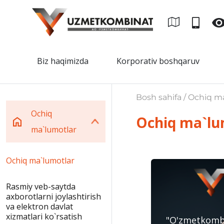
Biz haqimizda
Korporativ boshqaruv
Bosh sahifa / Ochiq m
Ochiq
Ochiq ma`lu
ma`lumotlar
Ochiq ma`lumotlar
Rasmiy veb-saytda
axborotlarni joylashtirish
va elektron davlat
xizmatlari ko`rsatish
"O'zmetkombi