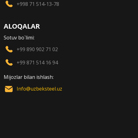
+998 71 514-13-78
ALOQALAR
Sotuv bo`limi:
+99 890 902 71 02
+99 871 514 16 94
Mijozlar bilan ishlash:
Info@uzbeksteel.uz