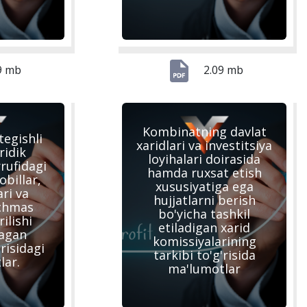
9 mb
2.09 mb
Kombinatning davlat
egishli
xaridlari va investitsiya
ridik
loyihalari doirasida
rufidagi
hamda ruxsat etish
billar,
xususiyatiga ega
ri va
hujjatlarni berish
chmas
bo'yicha tashkil
ilishi
etiladigan xarid
agan
komissiyalarining
risidagi
tarkibi to'g'risida
lar.
ma'lumotlar