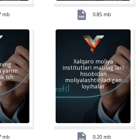
7 mb
0.85 mb
Xalqaro moliya
ning
institutlari mablag`lari
n yarim
hisobidan
lik ish
moliyalashtiriladigan
i
loyihalar
7 mb
0.20 mb