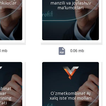
hkilotlar
manzili va joylashuv
i
ma’lumotlari
8 mb
0.06 mb
binat
ovar
O`zmetkombinat AJ
rining
xalq iste`mol mollari
'ati