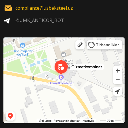
compliance@uzbeksteel.uz
@UMK_ANTICOR_BOT