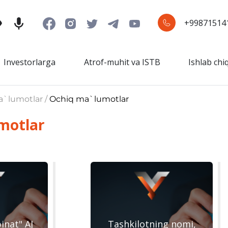
+99871514
Investorlarga
Atrof-muhit va ISTB
Ishlab chi
a`lumotlar /
Ochiq ma`lumotlar
motlar
nat" AJ
Tashkilotning nomi,