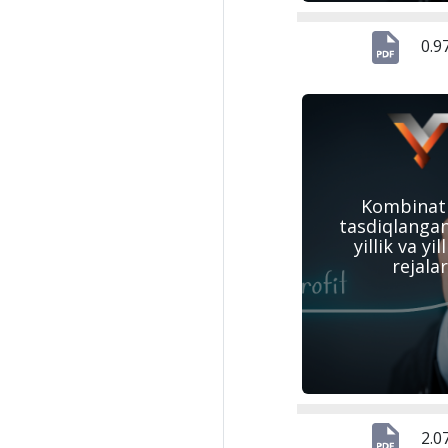
0.9
Kombinat
tasdiqlanga
yillik va yil
rejalar
2.0