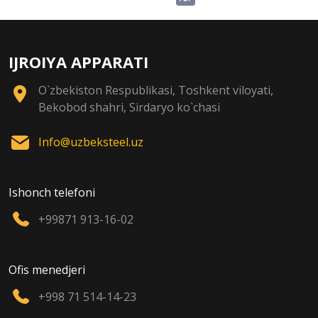
IJROIYA APPARATI
O`zbekiston Respublikasi, Toshkent viloyati,
Bekobod shahri, Sirdaryo ko`chasi
Info@uzbeksteel.uz
Ishonch telefoni
+99871 913-16-02
Ofis menedjeri
+998 71 514-14-23