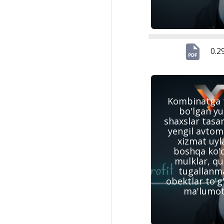
0.2
Kombinatga t
bo'lgan yu
shaxslar tasar
yengil avtomo
xizmat uyla
boshqa ko'
mulklar, qur
tugallanm
obektlar to'g'
ma'lumot