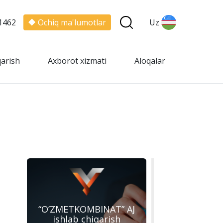
1462
Ochiq ma'lumotlar
Uz
qarish
Axborot xizmati
Aloqalar
“O’ZMЕTKOMBINAT” AJ
ishlab chiqarish