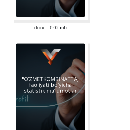
docx
0.02 mb
"O’ZMETKOMBINAT” AJ
faoliyati bo`yicha
statistik ma’lumotlar