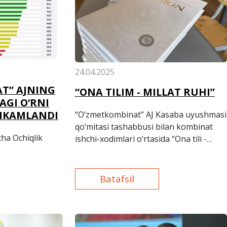
24.04.2025
T” AJNING
“ONA TILIM - MILLAT RUHI”
AGI O‘RNI
HKAMLANDI
“O‘zmetkombinat” AJ Kasaba uyushmasi
qo‘mitasi tashabbusi bilan kombinat
cha Ochiqlik
ishchi-xodimlari o‘rtasida “Ona tili -
millat ruhi” mavzusida diktant ko‘rik-
tanlovi bo'lib o'tdi.
Batafsil