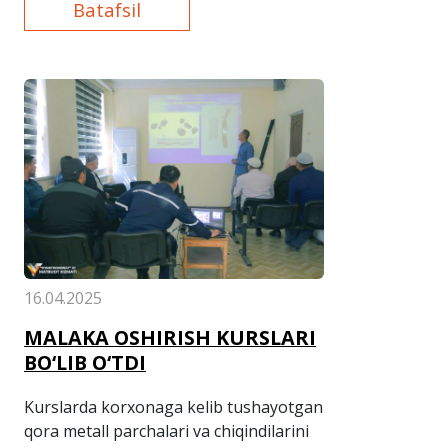
Batafsil
16.04.2025
MALAKA OSHIRISH KURSLARI
BO‘LIB O‘TDI
Kurslarda korxonaga kelib tushayotgan
qora metall parchalari va chiqindilarini