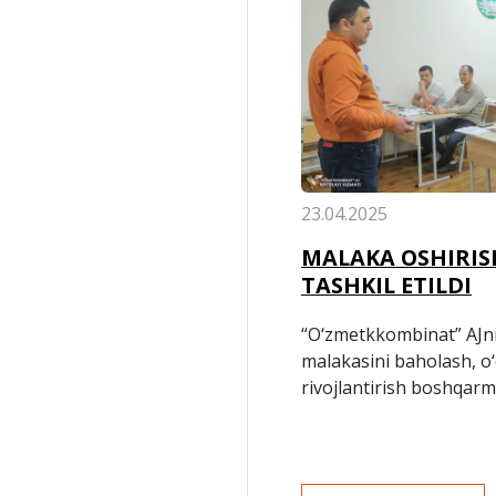
23.04.2025
MALAKA OSHIRIS
TASHKIL ETILDI
“O‘zmetkkombinat” AJn
malakasini baholash, o‘
rivojlantirish boshqar
navbatdagi malaka oshi
tashkil etildi.