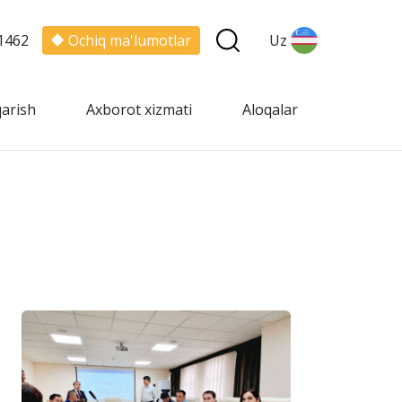
1462
Ochiq ma'lumotlar
Uz
qarish
Axborot xizmati
Aloqalar