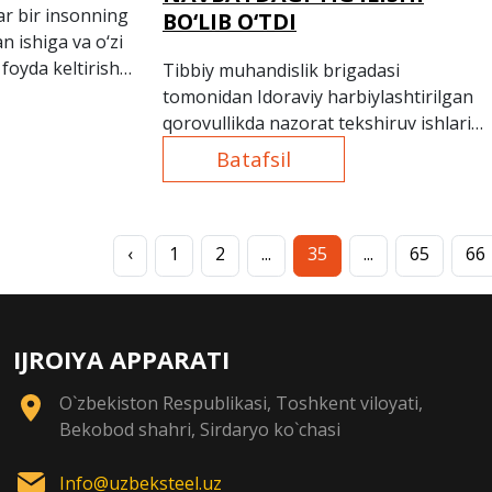
r bir insonning
BO‘LIB O‘TDI
n ishiga va o‘zi
oyda keltirishi
Tibbiy muhandislik brigadasi
.
tomonidan Idoraviy harbiylashtirilgan
qorovullikda nazorat tekshiruv ishlari
yakuni ko‘rib chiqildi.
Batafsil
‹
1
2
...
35
...
65
66
IJROIYA APPARATI
O`zbekiston Respublikasi, Toshkent viloyati,
Bekobod shahri, Sirdaryo ko`chasi
Info@uzbeksteel.uz