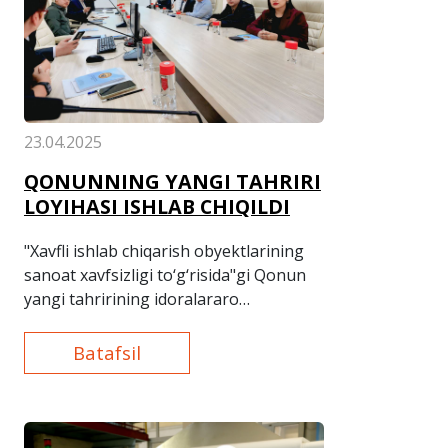
23.04.2025
QONUNNING YANGI TAHRIRI
LOYIHASI ISHLAB CHIQILDI
"Xavfli ishlab chiqarish obyektlarining
sanoat xavfsizligi to‘g‘risida"gi Qonun
yangi tahririning idoralararo
muhokamasi bo‘lib o‘tdi.
Batafsil