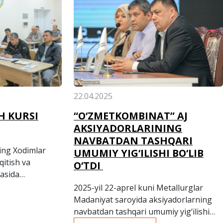
22.04.2025
H KURSI
“O‘ZMETKOMBINAT” AJ
AKSIYADORLARINING
NAVBATDAN TASHQARI
ing Xodimlar
UMUMIY YIG‘ILISHI BO‘LIB
qitish va
O‘TDI
masida
rish kursi
2025-yil 22-aprel kuni Metallurglar
Madaniyat saroyida aksiyadorlarning
navbatdan tashqari umumiy yig‘ilishi