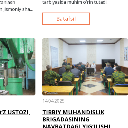
tarbiyasida muhim o‘rin tutadi.
 tanlash
 jismoniy shaxs
kil etildi.
Batafsil
14.04.2025
‘Z USTOZI,
TIBBIY MUHANDISLIK
BRIGADASINING
NAVBATDAGI YIG‘ILISHI