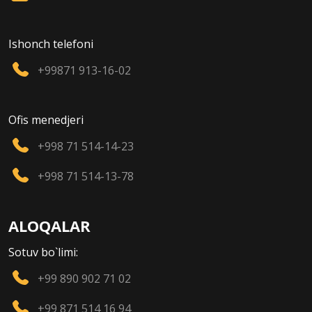
Ishonch telefoni
+99871 913-16-02
Ofis menedjeri
+998 71 514-14-23
+998 71 514-13-78
ALOQALAR
Sotuv bo`limi:
+99 890 902 71 02
+99 871 514 16 94