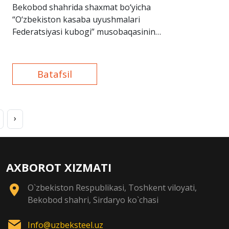
Bekobod shahrida shaxmat bo‘yicha
“O‘zbekiston kasaba uyushmalari
Federatsiyasi kubogi” musobaqasining
shahar bosqichi bo‘lib o‘tdi.
Batafsil
›
AXBOROT XIZMATI
O`zbekiston Respublikasi, Toshkent viloyati,
Bekobod shahri, Sirdaryo ko`chasi
Info@uzbeksteel.uz