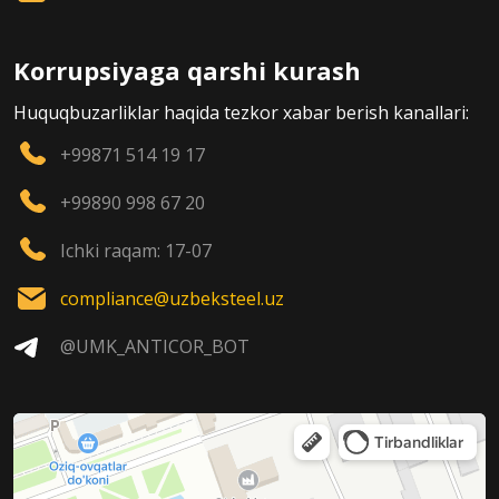
Korrupsiyaga qarshi kurash
Huquqbuzarliklar haqida tezkor xabar berish kanallari:
+99871 514 19 17
+99890 998 67 20
Ichki raqam: 17-07
compliance@uzbeksteel.uz
@UMK_ANTICOR_BOT