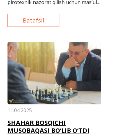
pirotexnik nazorat qilish uchun mas’ul
bo‘lgan xodimlar ishtirok etdilar.
Batafsil
11.04.2025
SHAHAR BOSQICHI
MUSOBAQASI BO‘LIB O‘TDI