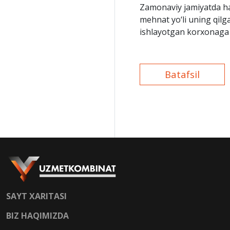
Zamonaviy jamiyatda ha
mehnat yo‘li uning qilga
ishlayotgan korxonaga f
bilan ham ahamiyatlidir
Batafsil
SAYT XARITASI
BIZ HAQIMIZDA