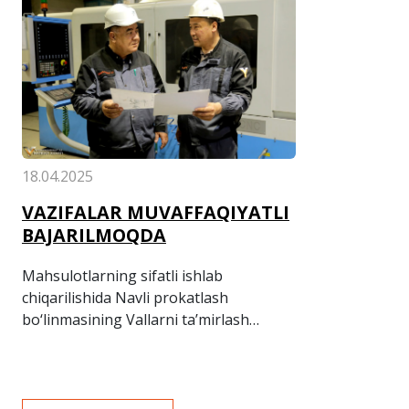
18.04.2025
VAZIFALAR MUVAFFAQIYATLI
BAJARILMOQDA
Mahsulotlarning sifatli ishlab
chiqarilishida Navli prokatlash
bo‘linmasining Vallarni ta’mirlash
uchastkasining ham munosib hissasi
bor.