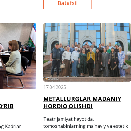
bo‘lib o‘tdi.
Batafsil
17.04.2025
METALLURGLAR MADANIY
HORDIQ OLISHDI
‘RIB
Teatr jamiyat hayotida,
tomoshabinlarning ma’naviy va estetik
g Kadrlar