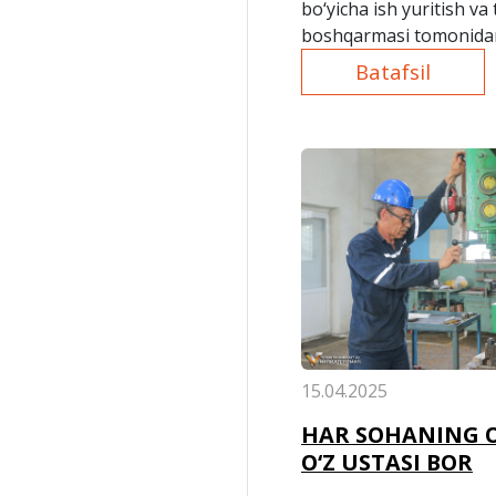
bo‘yicha ish yuritish va
boshqarmasi tomonidan
vakillari bilan qabul tash
Batafsil
15.04.2025
HAR SOHANING O
O‘Z USTASI BOR