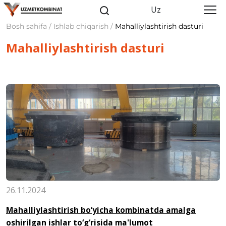
Uz
Bosh sahifa / Ishlab chiqarish /
Mahalliylashtirish dasturi
Mahalliylashtirish dasturi
26.11.2024
Mahalliylashtirish bo‘yicha kombinatda amalga
oshirilgan ishlar to‘g‘risida ma'lumot