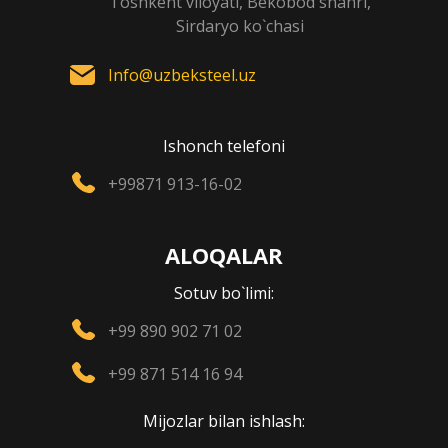
Toshkent viloyati, Bekobod shahri,
Sirdaryo ko`chasi
Info@uzbeksteel.uz
Ishonch telefoni
+99871 913-16-02
ALOQALAR
Sotuv bo`limi:
+99 890 902 71 02
+99 871 514 16 94
Mijozlar bilan ishlash: