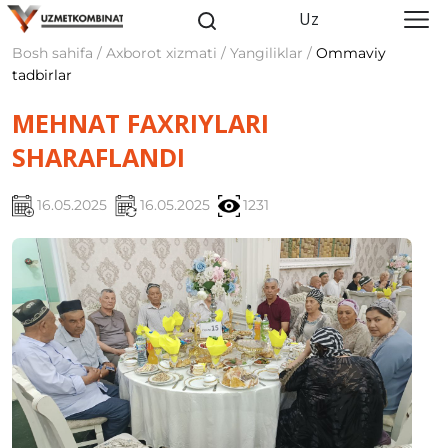
Uz
Bosh sahifa / Axborot xizmati / Yangiliklar /
Ommaviy
tadbirlar
MEHNAT FAXRIYLARI
SHARAFLANDI
16.05.2025
16.05.2025
1231