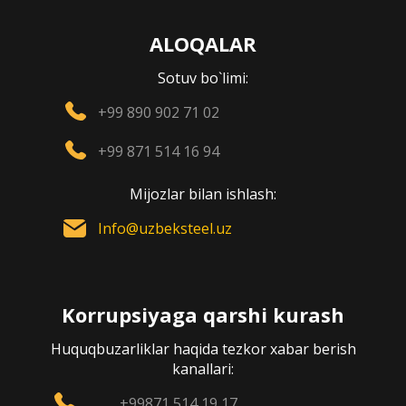
ALOQALAR
Sotuv bo`limi:
+99 890 902 71 02
+99 871 514 16 94
Mijozlar bilan ishlash:
Info@uzbeksteel.uz
Korrupsiyaga qarshi kurash
Huquqbuzarliklar haqida tezkor xabar berish
kanallari:
+99871 514 19 17