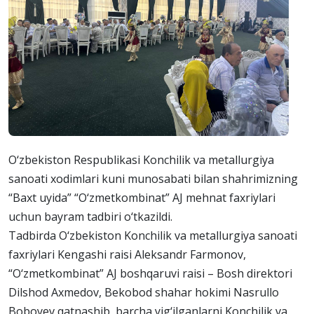
O‘zbekiston Respublikasi Konchilik va metallurgiya
sanoati xodimlari kuni munosabati bilan shahrimizning
“Baxt uyida” “O‘zmetkombinat” AJ mehnat faxriylari
uchun bayram tadbiri o‘tkazildi.
Tadbirda O‘zbekiston Konchilik va metallurgiya sanoati
faxriylari Kengashi raisi Aleksandr Farmonov,
“O‘zmetkombinat” AJ boshqaruvi raisi – Bosh direktori
Dilshod Axmedov, Bekobod shahar hokimi Nasrullo
Boboyev qatnashib, barcha yig‘ilganlarni Konchilik va