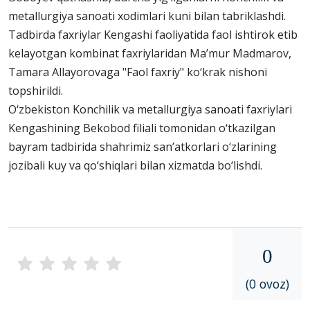
metallurgiya sanoati xodimlari kuni bilan tabriklashdi.
Tadbirda faxriylar Kengashi faoliyatida faol ishtirok etib
kelayotgan kombinat faxriylaridan Ma’mur Madmarov,
Tamara Allayorovaga "Faol faxriy" ko‘krak nishoni
topshirildi.
O‘zbekiston Konchilik va metallurgiya sanoati faxriylari
Kengashining Bekobod filiali tomonidan o‘tkazilgan
bayram tadbirida shahrimiz san’atkorlari o‘zlarining
jozibali kuy va qo‘shiqlari bilan xizmatda bo‘lishdi.
0
(0 ovoz)