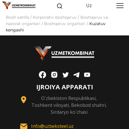
Uz
Bosh sahifa / Korporativ boshqaruv / Boshqaruv va
nazorat organlari / Boshqaruv organlari /
Kuzatuv
kengashi
IJROIYA APPARATI
O`zbekiston Respublikasi,
Toshkent viloyati, Bekobod shahri,
Sirdaryo ko`chasi
Info@uzbeksteel.uz